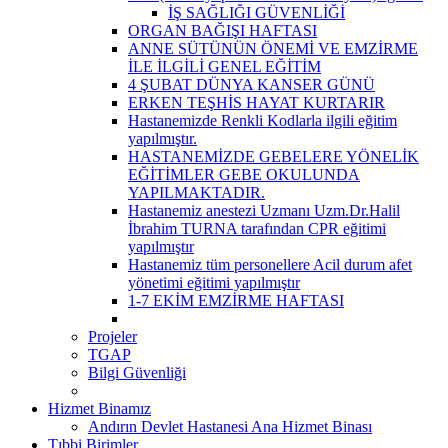
İŞ SAĞLIĞI GÜVENLİĞİ
ORGAN BAĞIŞI HAFTASI
ANNE SÜTÜNÜN ÖNEMİ VE EMZİRME
İLE İLGİLİ GENEL EĞİTİM
4 ŞUBAT DÜNYA KANSER GÜNÜ
ERKEN TEŞHİS HAYAT KURTARIR
Hastanemizde Renkli Kodlarla ilgili eğitim
yapılmıştır.
HASTANEMİZDE GEBELERE YÖNELİK
EĞİTİMLER GEBE OKULUNDA
YAPILMAKTADIR.
Hastanemiz anestezi Uzmanı Uzm.Dr.Halil
İbrahim TURNA tarafından CPR eğitimi
yapılmıştır
Hastanemiz tüm personellere Acil durum afet
yönetimi eğitimi yapılmıştır
1-7 EKİM EMZİRME HAFTASI
Projeler
TGAP
Bilgi Güvenliği
Hizmet Binamız
Andırın Devlet Hastanesi Ana Hizmet Binası
Tıbbi Birimler