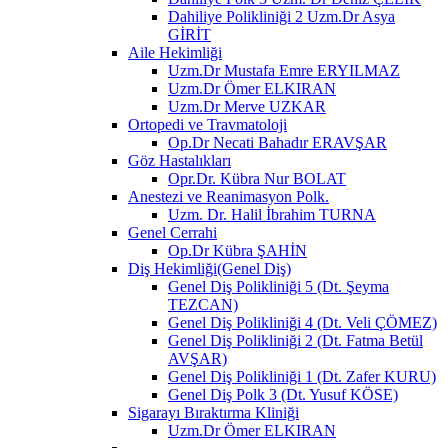
Dahiliye Polikliniği 2 Uzm.Dr Asya
GİRİT
Aile Hekimliği
Uzm.Dr Mustafa Emre ERYILMAZ
Uzm.Dr Ömer ELKIRAN
Uzm.Dr Merve UZKAR
Ortopedi ve Travmatoloji
Op.Dr Necati Bahadır ERAVŞAR
Göz Hastalıkları
Opr.Dr. Kübra Nur BOLAT
Anestezi ve Reanimasyon Polk.
Uzm. Dr. Halil İbrahim TURNA
Genel Cerrahi
Op.Dr Kübra ŞAHİN
Diş Hekimliği(Genel Diş)
Genel Diş Polikliniği 5 (Dt. Şeyma
TEZCAN)
Genel Diş Polikliniği 4 (Dt. Veli ÇÖMEZ)
Genel Diş Polikliniği 2 (Dt. Fatma Betül
AVŞAR)
Genel Diş Polikliniği 1 (Dt. Zafer KURU)
Genel Diş Polk 3 (Dt. Yusuf KÖSE)
Sigarayı Bıraktırma Kliniği
Uzm.Dr Ömer ELKIRAN