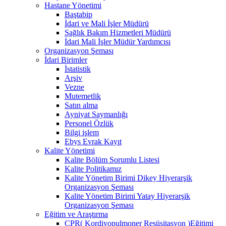
Hastane Yönetimi
Baştabip
İdari ve Mali İşler Müdürü
Sağlık Bakım Hizmetleri Müdürü
İdari Mali İşler Müdür Yardımcısı
Organizasyon Şeması
İdari Birimler
İstatistik
Arşiv
Vezne
Mutemetlik
Satın alma
Ayniyat Saymanlığı
Personel Özlük
Bilgi işlem
Ebys Evrak Kayıt
Kalite Yönetimi
Kalite Bölüm Sorumlu Listesi
Kalite Politikamız
Kalite Yönetim Birimi Dikey Hiyerarşik
Organizasyon Şeması
Kalite Yönetim Birimi Yatay Hiyerarşik
Organizasyon Şeması
Eğitim ve Araştırma
CPR( Kordiyopulmoner Resüsitasyon )Eğitimi