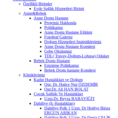
Özellikli Birimler
Evde Sağlık Hizmetleri Birimi
Anne&Bebek
Anne Dostu Hastane
Projemiz Hakkında
Politikamız
Anne Dostu Hastane Eğitimi
Fotoğraf Galerisi
Doğum Hizmetleri İstatistiklerimiz
Anne Dostu Hastane Komitesi
Gebe Okulumuz
TDL( Travay-Doğum-Lohusa) Odaları
Bebek Dostu Hastane
Emzirme Politikamız
Bebek Dostu hastane Komitesi
Kliniklerimiz
Kadın Hastalıkları ve Doğum
Opr. Dr. Hatice Nur ÖZDEMİR
Opr.Dr. Ali HAN BOLAT
Çocuk Sağlığı Ve Hastalıkları
Uzm.Dr. Beyza BABAYİĞİT
Dahiliye (İç Hastalıkları)
Dahiliye Polk 1 Uzm. Dr Hediye Büşra
ERGÜN ARIKAN
Dahiliye Polk 3 Uzm. Dr Deniz ÇELİK