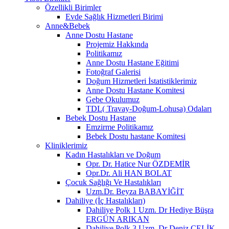
Özellikli Birimler
Evde Sağlık Hizmetleri Birimi
Anne&Bebek
Anne Dostu Hastane
Projemiz Hakkında
Politikamız
Anne Dostu Hastane Eğitimi
Fotoğraf Galerisi
Doğum Hizmetleri İstatistiklerimiz
Anne Dostu Hastane Komitesi
Gebe Okulumuz
TDL( Travay-Doğum-Lohusa) Odaları
Bebek Dostu Hastane
Emzirme Politikamız
Bebek Dostu hastane Komitesi
Kliniklerimiz
Kadın Hastalıkları ve Doğum
Opr. Dr. Hatice Nur ÖZDEMİR
Opr.Dr. Ali HAN BOLAT
Çocuk Sağlığı Ve Hastalıkları
Uzm.Dr. Beyza BABAYİĞİT
Dahiliye (İç Hastalıkları)
Dahiliye Polk 1 Uzm. Dr Hediye Büşra
ERGÜN ARIKAN
Dahiliye Polk 3 Uzm. Dr Deniz ÇELİK