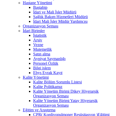
Hastane Yönetimi
Baştabip
İdari ve Mali İşler Müdürü
Sağlık Bakım Hizmetleri Müdürü
İdari Mali İşler Müdür Yardımcısı
Organizasyon Şeması
İdari Birimler
İstatistik
Arşiv
Vezne
Mutemetlik
Satın alma
Ayniyat Saymanlığı
Personel Özlük
Bilgi işlem
Ebys Evrak Kayıt
Kalite Yönetimi
Kalite Bölüm Sorumlu Listesi
Kalite Politikamız
Kalite Yönetim Birimi Dikey Hiyerarşik
Organizasyon Şeması
Kalite Yönetim Birimi Yatay Hiyerarşik
Organizasyon Şeması
Eğitim ve Araştırma
CPR( Kordiyopulmoner Resüsitasyon )Eğitimi