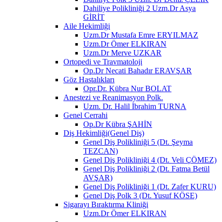
Dahiliye Polikliniği 2 Uzm.Dr Asya
GİRİT
Aile Hekimliği
Uzm.Dr Mustafa Emre ERYILMAZ
Uzm.Dr Ömer ELKIRAN
Uzm.Dr Merve UZKAR
Ortopedi ve Travmatoloji
Op.Dr Necati Bahadır ERAVŞAR
Göz Hastalıkları
Opr.Dr. Kübra Nur BOLAT
Anestezi ve Reanimasyon Polk.
Uzm. Dr. Halil İbrahim TURNA
Genel Cerrahi
Op.Dr Kübra ŞAHİN
Diş Hekimliği(Genel Diş)
Genel Diş Polikliniği 5 (Dt. Şeyma
TEZCAN)
Genel Diş Polikliniği 4 (Dt. Veli ÇÖMEZ)
Genel Diş Polikliniği 2 (Dt. Fatma Betül
AVŞAR)
Genel Diş Polikliniği 1 (Dt. Zafer KURU)
Genel Diş Polk 3 (Dt. Yusuf KÖSE)
Sigarayı Bıraktırma Kliniği
Uzm.Dr Ömer ELKIRAN