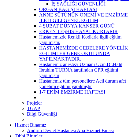
İŞ SAĞLIĞI GÜVENLİĞİ
ORGAN BAĞIŞI HAFTASI
ANNE SÜTÜNÜN ÖNEMİ VE EMZİRME
İLE İLGİLİ GENEL EĞİTİM
4 ŞUBAT DÜNYA KANSER GÜNÜ
ERKEN TEŞHİS HAYAT KURTARIR
Hastanemizde Renkli Kodlarla ilgili eğitim
yapılmıştır.
HASTANEMİZDE GEBELERE YÖNELİK
EĞİTİMLER GEBE OKULUNDA
YAPILMAKTADIR.
Hastanemiz anestezi Uzmanı Uzm.Dr.Halil
İbrahim TURNA tarafından CPR eğitimi
yapılmıştır
Hastanemiz tüm personellere Acil durum afet
yönetimi eğitimi yapılmıştır
1-7 EKİM EMZİRME HAFTASI
Projeler
TGAP
Bilgi Güvenliği
Hizmet Binamız
Andırın Devlet Hastanesi Ana Hizmet Binası
Tıbbi Birimler