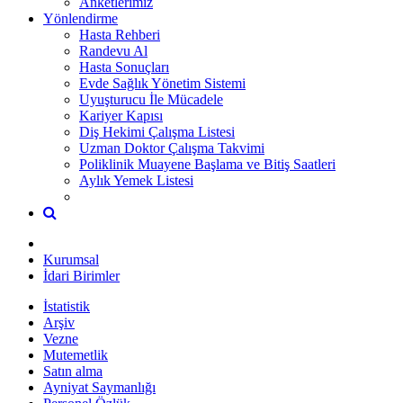
Anketlerimiz
Yönlendirme
Hasta Rehberi
Randevu Al
Hasta Sonuçları
Evde Sağlık Yönetim Sistemi
Uyuşturucu İle Mücadele
Kariyer Kapısı
Diş Hekimi Çalışma Listesi
Uzman Doktor Çalışma Takvimi
Poliklinik Muayene Başlama ve Bitiş Saatleri
Aylık Yemek Listesi
Kurumsal
İdari Birimler
İstatistik
Arşiv
Vezne
Mutemetlik
Satın alma
Ayniyat Saymanlığı