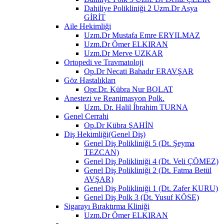
Dahiliye Polikliniği 2 Uzm.Dr Asya
GİRİT
Aile Hekimliği
Uzm.Dr Mustafa Emre ERYILMAZ
Uzm.Dr Ömer ELKIRAN
Uzm.Dr Merve UZKAR
Ortopedi ve Travmatoloji
Op.Dr Necati Bahadır ERAVŞAR
Göz Hastalıkları
Opr.Dr. Kübra Nur BOLAT
Anestezi ve Reanimasyon Polk.
Uzm. Dr. Halil İbrahim TURNA
Genel Cerrahi
Op.Dr Kübra ŞAHİN
Diş Hekimliği(Genel Diş)
Genel Diş Polikliniği 5 (Dt. Şeyma
TEZCAN)
Genel Diş Polikliniği 4 (Dt. Veli ÇÖMEZ)
Genel Diş Polikliniği 2 (Dt. Fatma Betül
AVŞAR)
Genel Diş Polikliniği 1 (Dt. Zafer KURU)
Genel Diş Polk 3 (Dt. Yusuf KÖSE)
Sigarayı Bıraktırma Kliniği
Uzm.Dr Ömer ELKIRAN