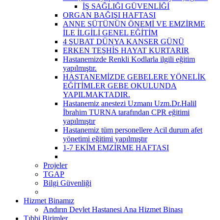
İŞ SAĞLIĞI GÜVENLİĞİ
ORGAN BAĞIŞI HAFTASI
ANNE SÜTÜNÜN ÖNEMİ VE EMZİRME
İLE İLGİLİ GENEL EĞİTİM
4 ŞUBAT DÜNYA KANSER GÜNÜ
ERKEN TEŞHİS HAYAT KURTARIR
Hastanemizde Renkli Kodlarla ilgili eğitim
yapılmıştır.
HASTANEMİZDE GEBELERE YÖNELİK
EĞİTİMLER GEBE OKULUNDA
YAPILMAKTADIR.
Hastanemiz anestezi Uzmanı Uzm.Dr.Halil
İbrahim TURNA tarafından CPR eğitimi
yapılmıştır
Hastanemiz tüm personellere Acil durum afet
yönetimi eğitimi yapılmıştır
1-7 EKİM EMZİRME HAFTASI
Projeler
TGAP
Bilgi Güvenliği
Hizmet Binamız
Andırın Devlet Hastanesi Ana Hizmet Binası
Tıbbi Birimler