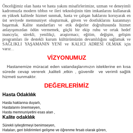
Önceliğimiz olan hasta ve hasta yakını misafirlerimize, uzman ve deneyimli
kadromuzla modern tıbbın ve ileri teknolojinin tüm imkanlarını kullanarak
en yüksek kalitede hizmet sunmak, hasta ve çalışan haklarını koruyarak en
üst seviyede memnuniyet oluşturmak, güven ve dostluklarını kazanmayı
başarmak. Kalite standartları ve etik değerler doğrultusunda hizmet
anlayışımızdan ödün vermemek, güçlü bir ekip ruhu ve ortak hedef
inancıyla; sürekli, yenilikçi, araştırmacı; eğitim, değişim, gelişim
programları ile destekli kurum kültürümüzün devamlılığını sağlamak ve
SAĞLIKLI YAŞAMANIN YENİ ve KALICI ADRESİ OLMAK için
varız...
VİZYONUMUZ
Hastanemize müracat eden vatandaşlarımızın isteklerine en kısa
sürede cevap vererek ,kaliteli ,etkin , güvenilir ve verimli sağlık
hizmeti sunmaktır.
DEĞERLERİMİZ
Hasta Odaklılık
Hasta haklarına duyarlı,
Hastalarını önemseyen,
Hasta memnuniyetini esas alan ,
Kalite odaklılık
Sürekli iyileştirmeyi benimseyen,
Hataları, geri bildirimleri gelişme ve öğrenme fırsatı olarak gören,