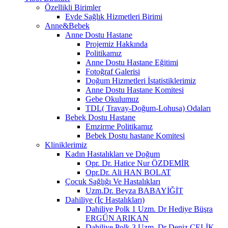
Özellikli Birimler
Evde Sağlık Hizmetleri Birimi
Anne&Bebek
Anne Dostu Hastane
Projemiz Hakkında
Politikamız
Anne Dostu Hastane Eğitimi
Fotoğraf Galerisi
Doğum Hizmetleri İstatistiklerimiz
Anne Dostu Hastane Komitesi
Gebe Okulumuz
TDL( Travay-Doğum-Lohusa) Odaları
Bebek Dostu Hastane
Emzirme Politikamız
Bebek Dostu hastane Komitesi
Kliniklerimiz
Kadın Hastalıkları ve Doğum
Opr. Dr. Hatice Nur ÖZDEMİR
Opr.Dr. Ali HAN BOLAT
Çocuk Sağlığı Ve Hastalıkları
Uzm.Dr. Beyza BABAYİĞİT
Dahiliye (İç Hastalıkları)
Dahiliye Polk 1 Uzm. Dr Hediye Büşra
ERGÜN ARIKAN
Dahiliye Polk 3 Uzm. Dr Deniz ÇELİK