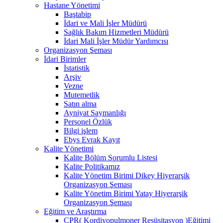
Hastane Yönetimi
Baştabip
İdari ve Mali İşler Müdürü
Sağlık Bakım Hizmetleri Müdürü
İdari Mali İşler Müdür Yardımcısı
Organizasyon Şeması
İdari Birimler
İstatistik
Arşiv
Vezne
Mutemetlik
Satın alma
Ayniyat Saymanlığı
Personel Özlük
Bilgi işlem
Ebys Evrak Kayıt
Kalite Yönetimi
Kalite Bölüm Sorumlu Listesi
Kalite Politikamız
Kalite Yönetim Birimi Dikey Hiyerarşik
Organizasyon Şeması
Kalite Yönetim Birimi Yatay Hiyerarşik
Organizasyon Şeması
Eğitim ve Araştırma
CPR( Kordiyopulmoner Resüsitasyon )Eğitimi