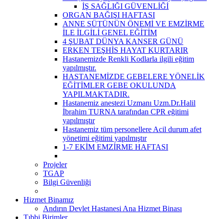
İŞ SAĞLIĞI GÜVENLİĞİ
ORGAN BAĞIŞI HAFTASI
ANNE SÜTÜNÜN ÖNEMİ VE EMZİRME
İLE İLGİLİ GENEL EĞİTİM
4 ŞUBAT DÜNYA KANSER GÜNÜ
ERKEN TEŞHİS HAYAT KURTARIR
Hastanemizde Renkli Kodlarla ilgili eğitim
yapılmıştır.
HASTANEMİZDE GEBELERE YÖNELİK
EĞİTİMLER GEBE OKULUNDA
YAPILMAKTADIR.
Hastanemiz anestezi Uzmanı Uzm.Dr.Halil
İbrahim TURNA tarafından CPR eğitimi
yapılmıştır
Hastanemiz tüm personellere Acil durum afet
yönetimi eğitimi yapılmıştır
1-7 EKİM EMZİRME HAFTASI
Projeler
TGAP
Bilgi Güvenliği
Hizmet Binamız
Andırın Devlet Hastanesi Ana Hizmet Binası
Tıbbi Birimler