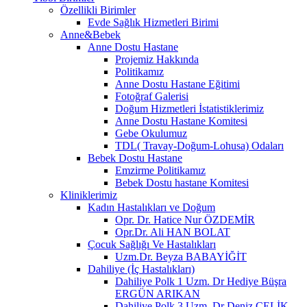
Özellikli Birimler
Evde Sağlık Hizmetleri Birimi
Anne&Bebek
Anne Dostu Hastane
Projemiz Hakkında
Politikamız
Anne Dostu Hastane Eğitimi
Fotoğraf Galerisi
Doğum Hizmetleri İstatistiklerimiz
Anne Dostu Hastane Komitesi
Gebe Okulumuz
TDL( Travay-Doğum-Lohusa) Odaları
Bebek Dostu Hastane
Emzirme Politikamız
Bebek Dostu hastane Komitesi
Kliniklerimiz
Kadın Hastalıkları ve Doğum
Opr. Dr. Hatice Nur ÖZDEMİR
Opr.Dr. Ali HAN BOLAT
Çocuk Sağlığı Ve Hastalıkları
Uzm.Dr. Beyza BABAYİĞİT
Dahiliye (İç Hastalıkları)
Dahiliye Polk 1 Uzm. Dr Hediye Büşra
ERGÜN ARIKAN
Dahiliye Polk 3 Uzm. Dr Deniz ÇELİK