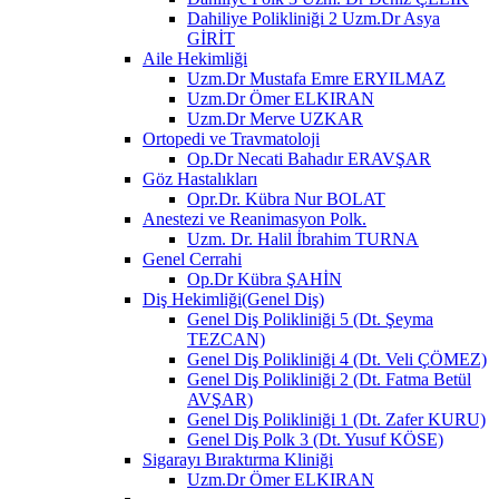
Dahiliye Polikliniği 2 Uzm.Dr Asya
GİRİT
Aile Hekimliği
Uzm.Dr Mustafa Emre ERYILMAZ
Uzm.Dr Ömer ELKIRAN
Uzm.Dr Merve UZKAR
Ortopedi ve Travmatoloji
Op.Dr Necati Bahadır ERAVŞAR
Göz Hastalıkları
Opr.Dr. Kübra Nur BOLAT
Anestezi ve Reanimasyon Polk.
Uzm. Dr. Halil İbrahim TURNA
Genel Cerrahi
Op.Dr Kübra ŞAHİN
Diş Hekimliği(Genel Diş)
Genel Diş Polikliniği 5 (Dt. Şeyma
TEZCAN)
Genel Diş Polikliniği 4 (Dt. Veli ÇÖMEZ)
Genel Diş Polikliniği 2 (Dt. Fatma Betül
AVŞAR)
Genel Diş Polikliniği 1 (Dt. Zafer KURU)
Genel Diş Polk 3 (Dt. Yusuf KÖSE)
Sigarayı Bıraktırma Kliniği
Uzm.Dr Ömer ELKIRAN