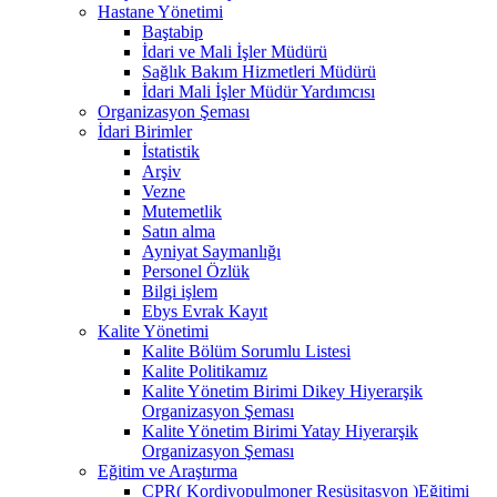
Hastane Yönetimi
Baştabip
İdari ve Mali İşler Müdürü
Sağlık Bakım Hizmetleri Müdürü
İdari Mali İşler Müdür Yardımcısı
Organizasyon Şeması
İdari Birimler
İstatistik
Arşiv
Vezne
Mutemetlik
Satın alma
Ayniyat Saymanlığı
Personel Özlük
Bilgi işlem
Ebys Evrak Kayıt
Kalite Yönetimi
Kalite Bölüm Sorumlu Listesi
Kalite Politikamız
Kalite Yönetim Birimi Dikey Hiyerarşik
Organizasyon Şeması
Kalite Yönetim Birimi Yatay Hiyerarşik
Organizasyon Şeması
Eğitim ve Araştırma
CPR( Kordiyopulmoner Resüsitasyon )Eğitimi