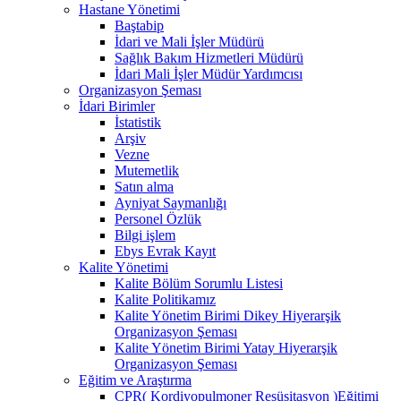
Hastane Yönetimi
Baştabip
İdari ve Mali İşler Müdürü
Sağlık Bakım Hizmetleri Müdürü
İdari Mali İşler Müdür Yardımcısı
Organizasyon Şeması
İdari Birimler
İstatistik
Arşiv
Vezne
Mutemetlik
Satın alma
Ayniyat Saymanlığı
Personel Özlük
Bilgi işlem
Ebys Evrak Kayıt
Kalite Yönetimi
Kalite Bölüm Sorumlu Listesi
Kalite Politikamız
Kalite Yönetim Birimi Dikey Hiyerarşik
Organizasyon Şeması
Kalite Yönetim Birimi Yatay Hiyerarşik
Organizasyon Şeması
Eğitim ve Araştırma
CPR( Kordiyopulmoner Resüsitasyon )Eğitimi