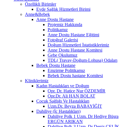
Özellikli Birimler
Evde Sağlık Hizmetleri Birimi
Anne&Bebek
Anne Dostu Hastane
Projemiz Hakkında
Politikamız
Anne Dostu Hastane Eğitimi
Fotoğraf Galerisi
Doğum Hizmetleri İstatistiklerimiz
Anne Dostu Hastane Komitesi
Gebe Okulumuz
TDL( Travay-Doğum-Lohusa) Odaları
Bebek Dostu Hastane
Emzirme Politikamız
Bebek Dostu hastane Komitesi
Kliniklerimiz
Kadın Hastalıkları ve Doğum
Opr. Dr. Hatice Nur ÖZDEMİR
Opr.Dr. Ali HAN BOLAT
Çocuk Sağlığı Ve Hastalıkları
Uzm.Dr. Beyza BABAYİĞİT
Dahiliye (İç Hastalıkları)
Dahiliye Polk 1 Uzm. Dr Hediye Büşra
ERGÜN ARIKAN
Dahiliye Polk 3 Uzm. Dr Deniz ÇELİK