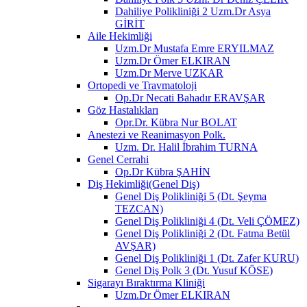
Dahiliye Polikliniği 2 Uzm.Dr Asya
GİRİT
Aile Hekimliği
Uzm.Dr Mustafa Emre ERYILMAZ
Uzm.Dr Ömer ELKIRAN
Uzm.Dr Merve UZKAR
Ortopedi ve Travmatoloji
Op.Dr Necati Bahadır ERAVŞAR
Göz Hastalıkları
Opr.Dr. Kübra Nur BOLAT
Anestezi ve Reanimasyon Polk.
Uzm. Dr. Halil İbrahim TURNA
Genel Cerrahi
Op.Dr Kübra ŞAHİN
Diş Hekimliği(Genel Diş)
Genel Diş Polikliniği 5 (Dt. Şeyma
TEZCAN)
Genel Diş Polikliniği 4 (Dt. Veli ÇÖMEZ)
Genel Diş Polikliniği 2 (Dt. Fatma Betül
AVŞAR)
Genel Diş Polikliniği 1 (Dt. Zafer KURU)
Genel Diş Polk 3 (Dt. Yusuf KÖSE)
Sigarayı Bıraktırma Kliniği
Uzm.Dr Ömer ELKIRAN