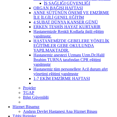
İŞ SAĞLIĞI GÜVENLİĞİ
ORGAN BAĞIŞI HAFTASI
ANNE SÜTÜNÜN ÖNEMİ VE EMZİRME
İLE İLGİLİ GENEL EĞİTİM
4 ŞUBAT DÜNYA KANSER GÜNÜ
ERKEN TEŞHİS HAYAT KURTARIR
Hastanemizde Renkli Kodlarla ilgili eğitim
yapılmıştır.
HASTANEMİZDE GEBELERE YÖNELİK
EĞİTİMLER GEBE OKULUNDA
YAPILMAKTADIR.
Hastanemiz anestezi Uzmanı Uzm.Dr.Halil
İbrahim TURNA tarafından CPR eğitimi
yapılmıştır
Hastanemiz tüm personellere Acil durum afet
yönetimi eğitimi yapılmıştır
1-7 EKİM EMZİRME HAFTASI
Projeler
TGAP
Bilgi Güvenliği
Hizmet Binamız
Andırın Devlet Hastanesi Ana Hizmet Binası
Tıbbi Birimler