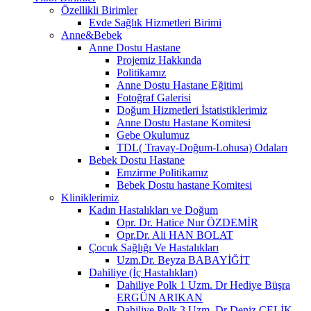
Özellikli Birimler
Evde Sağlık Hizmetleri Birimi
Anne&Bebek
Anne Dostu Hastane
Projemiz Hakkında
Politikamız
Anne Dostu Hastane Eğitimi
Fotoğraf Galerisi
Doğum Hizmetleri İstatistiklerimiz
Anne Dostu Hastane Komitesi
Gebe Okulumuz
TDL( Travay-Doğum-Lohusa) Odaları
Bebek Dostu Hastane
Emzirme Politikamız
Bebek Dostu hastane Komitesi
Kliniklerimiz
Kadın Hastalıkları ve Doğum
Opr. Dr. Hatice Nur ÖZDEMİR
Opr.Dr. Ali HAN BOLAT
Çocuk Sağlığı Ve Hastalıkları
Uzm.Dr. Beyza BABAYİĞİT
Dahiliye (İç Hastalıkları)
Dahiliye Polk 1 Uzm. Dr Hediye Büşra
ERGÜN ARIKAN
Dahiliye Polk 3 Uzm. Dr Deniz ÇELİK