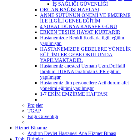
İŞ SAĞLIĞI GÜVENLİĞİ
ORGAN BAĞIŞI HAFTASI
ANNE SÜTÜNÜN ÖNEMİ VE EMZİRME
İLE İLGİLİ GENEL EĞİTİM
4 ŞUBAT DÜNYA KANSER GÜNÜ
ERKEN TEŞHİS HAYAT KURTARIR
Hastanemizde Renkli Kodlarla ilgili eğitim
yapılmıştır.
HASTANEMİZDE GEBELERE YÖNELİK
EĞİTİMLER GEBE OKULUNDA
YAPILMAKTADIR.
Hastanemiz anestezi Uzmanı Uzm.Dr.Halil
İbrahim TURNA tarafından CPR eğitimi
yapılmıştır
Hastanemiz tüm personellere Acil durum afet
yönetimi eğitimi yapılmıştır
1-7 EKİM EMZİRME HAFTASI
Projeler
TGAP
Bilgi Güvenliği
Hizmet Binamız
Andırın Devlet Hastanesi Ana Hizmet Binası
Tıbbi Birimler