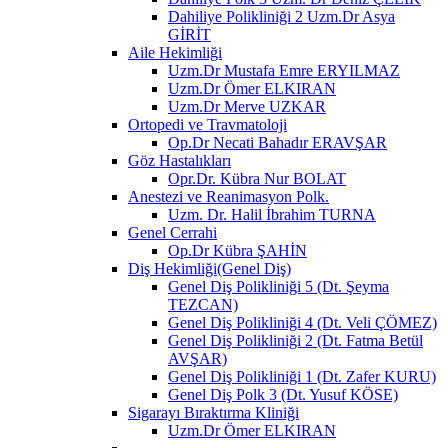
Dahiliye Polikliniği 2 Uzm.Dr Asya
GİRİT
Aile Hekimliği
Uzm.Dr Mustafa Emre ERYILMAZ
Uzm.Dr Ömer ELKIRAN
Uzm.Dr Merve UZKAR
Ortopedi ve Travmatoloji
Op.Dr Necati Bahadır ERAVŞAR
Göz Hastalıkları
Opr.Dr. Kübra Nur BOLAT
Anestezi ve Reanimasyon Polk.
Uzm. Dr. Halil İbrahim TURNA
Genel Cerrahi
Op.Dr Kübra ŞAHİN
Diş Hekimliği(Genel Diş)
Genel Diş Polikliniği 5 (Dt. Şeyma
TEZCAN)
Genel Diş Polikliniği 4 (Dt. Veli ÇÖMEZ)
Genel Diş Polikliniği 2 (Dt. Fatma Betül
AVŞAR)
Genel Diş Polikliniği 1 (Dt. Zafer KURU)
Genel Diş Polk 3 (Dt. Yusuf KÖSE)
Sigarayı Bıraktırma Kliniği
Uzm.Dr Ömer ELKIRAN