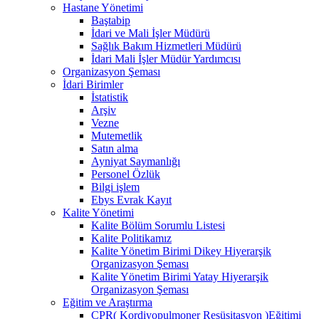
Hastane Yönetimi
Baştabip
İdari ve Mali İşler Müdürü
Sağlık Bakım Hizmetleri Müdürü
İdari Mali İşler Müdür Yardımcısı
Organizasyon Şeması
İdari Birimler
İstatistik
Arşiv
Vezne
Mutemetlik
Satın alma
Ayniyat Saymanlığı
Personel Özlük
Bilgi işlem
Ebys Evrak Kayıt
Kalite Yönetimi
Kalite Bölüm Sorumlu Listesi
Kalite Politikamız
Kalite Yönetim Birimi Dikey Hiyerarşik
Organizasyon Şeması
Kalite Yönetim Birimi Yatay Hiyerarşik
Organizasyon Şeması
Eğitim ve Araştırma
CPR( Kordiyopulmoner Resüsitasyon )Eğitimi