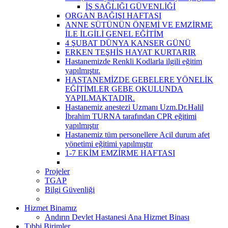
İŞ SAĞLIĞI GÜVENLİĞİ
ORGAN BAĞIŞI HAFTASI
ANNE SÜTÜNÜN ÖNEMİ VE EMZİRME
İLE İLGİLİ GENEL EĞİTİM
4 ŞUBAT DÜNYA KANSER GÜNÜ
ERKEN TEŞHİS HAYAT KURTARIR
Hastanemizde Renkli Kodlarla ilgili eğitim
yapılmıştır.
HASTANEMİZDE GEBELERE YÖNELİK
EĞİTİMLER GEBE OKULUNDA
YAPILMAKTADIR.
Hastanemiz anestezi Uzmanı Uzm.Dr.Halil
İbrahim TURNA tarafından CPR eğitimi
yapılmıştır
Hastanemiz tüm personellere Acil durum afet
yönetimi eğitimi yapılmıştır
1-7 EKİM EMZİRME HAFTASI
Projeler
TGAP
Bilgi Güvenliği
Hizmet Binamız
Andırın Devlet Hastanesi Ana Hizmet Binası
Tıbbi Birimler