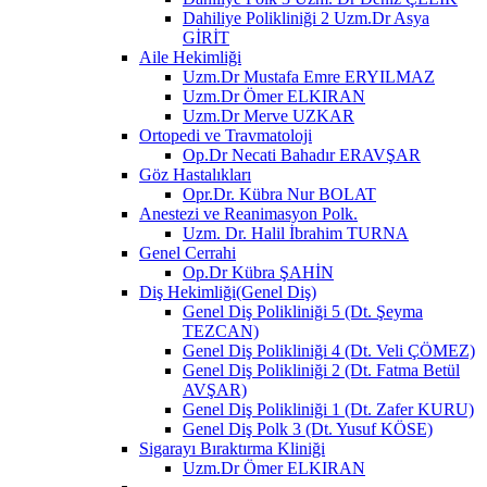
Dahiliye Polikliniği 2 Uzm.Dr Asya
GİRİT
Aile Hekimliği
Uzm.Dr Mustafa Emre ERYILMAZ
Uzm.Dr Ömer ELKIRAN
Uzm.Dr Merve UZKAR
Ortopedi ve Travmatoloji
Op.Dr Necati Bahadır ERAVŞAR
Göz Hastalıkları
Opr.Dr. Kübra Nur BOLAT
Anestezi ve Reanimasyon Polk.
Uzm. Dr. Halil İbrahim TURNA
Genel Cerrahi
Op.Dr Kübra ŞAHİN
Diş Hekimliği(Genel Diş)
Genel Diş Polikliniği 5 (Dt. Şeyma
TEZCAN)
Genel Diş Polikliniği 4 (Dt. Veli ÇÖMEZ)
Genel Diş Polikliniği 2 (Dt. Fatma Betül
AVŞAR)
Genel Diş Polikliniği 1 (Dt. Zafer KURU)
Genel Diş Polk 3 (Dt. Yusuf KÖSE)
Sigarayı Bıraktırma Kliniği
Uzm.Dr Ömer ELKIRAN