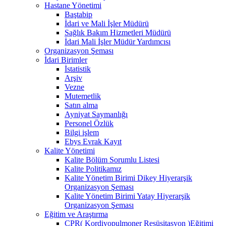
Hastane Yönetimi
Baştabip
İdari ve Mali İşler Müdürü
Sağlık Bakım Hizmetleri Müdürü
İdari Mali İşler Müdür Yardımcısı
Organizasyon Şeması
İdari Birimler
İstatistik
Arşiv
Vezne
Mutemetlik
Satın alma
Ayniyat Saymanlığı
Personel Özlük
Bilgi işlem
Ebys Evrak Kayıt
Kalite Yönetimi
Kalite Bölüm Sorumlu Listesi
Kalite Politikamız
Kalite Yönetim Birimi Dikey Hiyerarşik
Organizasyon Şeması
Kalite Yönetim Birimi Yatay Hiyerarşik
Organizasyon Şeması
Eğitim ve Araştırma
CPR( Kordiyopulmoner Resüsitasyon )Eğitimi