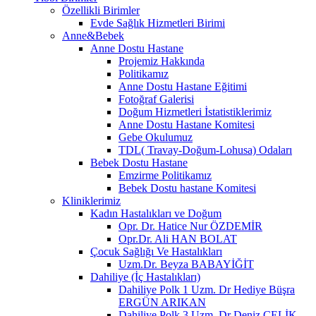
Özellikli Birimler
Evde Sağlık Hizmetleri Birimi
Anne&Bebek
Anne Dostu Hastane
Projemiz Hakkında
Politikamız
Anne Dostu Hastane Eğitimi
Fotoğraf Galerisi
Doğum Hizmetleri İstatistiklerimiz
Anne Dostu Hastane Komitesi
Gebe Okulumuz
TDL( Travay-Doğum-Lohusa) Odaları
Bebek Dostu Hastane
Emzirme Politikamız
Bebek Dostu hastane Komitesi
Kliniklerimiz
Kadın Hastalıkları ve Doğum
Opr. Dr. Hatice Nur ÖZDEMİR
Opr.Dr. Ali HAN BOLAT
Çocuk Sağlığı Ve Hastalıkları
Uzm.Dr. Beyza BABAYİĞİT
Dahiliye (İç Hastalıkları)
Dahiliye Polk 1 Uzm. Dr Hediye Büşra
ERGÜN ARIKAN
Dahiliye Polk 3 Uzm. Dr Deniz ÇELİK