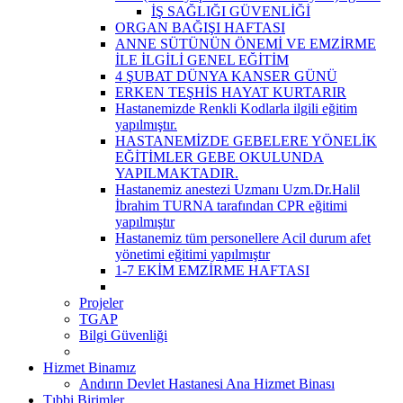
İŞ SAĞLIĞI GÜVENLİĞİ
ORGAN BAĞIŞI HAFTASI
ANNE SÜTÜNÜN ÖNEMİ VE EMZİRME
İLE İLGİLİ GENEL EĞİTİM
4 ŞUBAT DÜNYA KANSER GÜNÜ
ERKEN TEŞHİS HAYAT KURTARIR
Hastanemizde Renkli Kodlarla ilgili eğitim
yapılmıştır.
HASTANEMİZDE GEBELERE YÖNELİK
EĞİTİMLER GEBE OKULUNDA
YAPILMAKTADIR.
Hastanemiz anestezi Uzmanı Uzm.Dr.Halil
İbrahim TURNA tarafından CPR eğitimi
yapılmıştır
Hastanemiz tüm personellere Acil durum afet
yönetimi eğitimi yapılmıştır
1-7 EKİM EMZİRME HAFTASI
Projeler
TGAP
Bilgi Güvenliği
Hizmet Binamız
Andırın Devlet Hastanesi Ana Hizmet Binası
Tıbbi Birimler