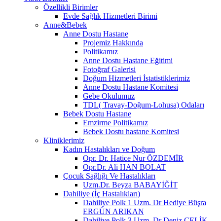
Özellikli Birimler
Evde Sağlık Hizmetleri Birimi
Anne&Bebek
Anne Dostu Hastane
Projemiz Hakkında
Politikamız
Anne Dostu Hastane Eğitimi
Fotoğraf Galerisi
Doğum Hizmetleri İstatistiklerimiz
Anne Dostu Hastane Komitesi
Gebe Okulumuz
TDL( Travay-Doğum-Lohusa) Odaları
Bebek Dostu Hastane
Emzirme Politikamız
Bebek Dostu hastane Komitesi
Kliniklerimiz
Kadın Hastalıkları ve Doğum
Opr. Dr. Hatice Nur ÖZDEMİR
Opr.Dr. Ali HAN BOLAT
Çocuk Sağlığı Ve Hastalıkları
Uzm.Dr. Beyza BABAYİĞİT
Dahiliye (İç Hastalıkları)
Dahiliye Polk 1 Uzm. Dr Hediye Büşra
ERGÜN ARIKAN
Dahiliye Polk 3 Uzm. Dr Deniz ÇELİK