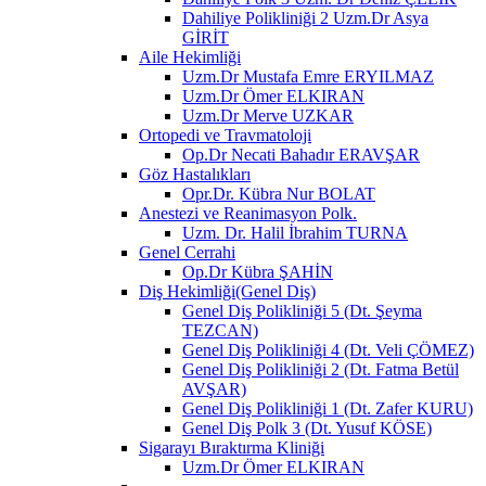
Dahiliye Polikliniği 2 Uzm.Dr Asya
GİRİT
Aile Hekimliği
Uzm.Dr Mustafa Emre ERYILMAZ
Uzm.Dr Ömer ELKIRAN
Uzm.Dr Merve UZKAR
Ortopedi ve Travmatoloji
Op.Dr Necati Bahadır ERAVŞAR
Göz Hastalıkları
Opr.Dr. Kübra Nur BOLAT
Anestezi ve Reanimasyon Polk.
Uzm. Dr. Halil İbrahim TURNA
Genel Cerrahi
Op.Dr Kübra ŞAHİN
Diş Hekimliği(Genel Diş)
Genel Diş Polikliniği 5 (Dt. Şeyma
TEZCAN)
Genel Diş Polikliniği 4 (Dt. Veli ÇÖMEZ)
Genel Diş Polikliniği 2 (Dt. Fatma Betül
AVŞAR)
Genel Diş Polikliniği 1 (Dt. Zafer KURU)
Genel Diş Polk 3 (Dt. Yusuf KÖSE)
Sigarayı Bıraktırma Kliniği
Uzm.Dr Ömer ELKIRAN