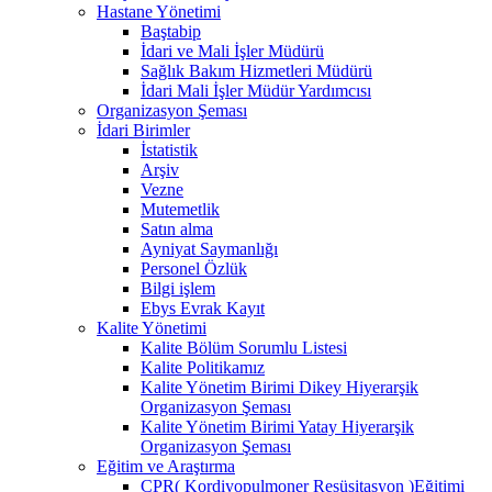
Hastane Yönetimi
Baştabip
İdari ve Mali İşler Müdürü
Sağlık Bakım Hizmetleri Müdürü
İdari Mali İşler Müdür Yardımcısı
Organizasyon Şeması
İdari Birimler
İstatistik
Arşiv
Vezne
Mutemetlik
Satın alma
Ayniyat Saymanlığı
Personel Özlük
Bilgi işlem
Ebys Evrak Kayıt
Kalite Yönetimi
Kalite Bölüm Sorumlu Listesi
Kalite Politikamız
Kalite Yönetim Birimi Dikey Hiyerarşik
Organizasyon Şeması
Kalite Yönetim Birimi Yatay Hiyerarşik
Organizasyon Şeması
Eğitim ve Araştırma
CPR( Kordiyopulmoner Resüsitasyon )Eğitimi