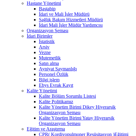
Hastane Yönetimi
Baştabip
İdari ve Mali İşler Müdürü
Sağlık Bakım Hizmetleri Müdürü
İdari Mali İşler Müdür Yardımcısı
Organizasyon Şeması
İdari Birimler
İstatistik
Arşiv
Vezne
Mutemetlik
Satın alma
Ayniyat Saymanlığı
Personel Özlük
Bilgi işlem
Ebys Evrak Kayıt
Kalite Yönetimi
Kalite Bölüm Sorumlu Listesi
Kalite Politikamız
Kalite Yönetim Birimi Dikey Hiyerarşik
Organizasyon Şeması
Kalite Yönetim Birimi Yatay Hiyerarşik
Organizasyon Şeması
Eğitim ve Araştırma
CPR( Kordiyopulmoner Resüsitasyon )Eğitimi