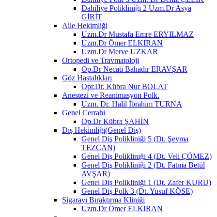
Dahiliye Polikliniği 2 Uzm.Dr Asya
GİRİT
Aile Hekimliği
Uzm.Dr Mustafa Emre ERYILMAZ
Uzm.Dr Ömer ELKIRAN
Uzm.Dr Merve UZKAR
Ortopedi ve Travmatoloji
Op.Dr Necati Bahadır ERAVŞAR
Göz Hastalıkları
Opr.Dr. Kübra Nur BOLAT
Anestezi ve Reanimasyon Polk.
Uzm. Dr. Halil İbrahim TURNA
Genel Cerrahi
Op.Dr Kübra ŞAHİN
Diş Hekimliği(Genel Diş)
Genel Diş Polikliniği 5 (Dt. Şeyma
TEZCAN)
Genel Diş Polikliniği 4 (Dt. Veli ÇÖMEZ)
Genel Diş Polikliniği 2 (Dt. Fatma Betül
AVŞAR)
Genel Diş Polikliniği 1 (Dt. Zafer KURU)
Genel Diş Polk 3 (Dt. Yusuf KÖSE)
Sigarayı Bıraktırma Kliniği
Uzm.Dr Ömer ELKIRAN