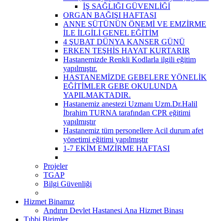
İŞ SAĞLIĞI GÜVENLİĞİ
ORGAN BAĞIŞI HAFTASI
ANNE SÜTÜNÜN ÖNEMİ VE EMZİRME
İLE İLGİLİ GENEL EĞİTİM
4 ŞUBAT DÜNYA KANSER GÜNÜ
ERKEN TEŞHİS HAYAT KURTARIR
Hastanemizde Renkli Kodlarla ilgili eğitim
yapılmıştır.
HASTANEMİZDE GEBELERE YÖNELİK
EĞİTİMLER GEBE OKULUNDA
YAPILMAKTADIR.
Hastanemiz anestezi Uzmanı Uzm.Dr.Halil
İbrahim TURNA tarafından CPR eğitimi
yapılmıştır
Hastanemiz tüm personellere Acil durum afet
yönetimi eğitimi yapılmıştır
1-7 EKİM EMZİRME HAFTASI
Projeler
TGAP
Bilgi Güvenliği
Hizmet Binamız
Andırın Devlet Hastanesi Ana Hizmet Binası
Tıbbi Birimler