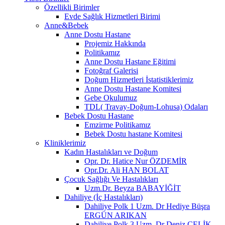
Özellikli Birimler
Evde Sağlık Hizmetleri Birimi
Anne&Bebek
Anne Dostu Hastane
Projemiz Hakkında
Politikamız
Anne Dostu Hastane Eğitimi
Fotoğraf Galerisi
Doğum Hizmetleri İstatistiklerimiz
Anne Dostu Hastane Komitesi
Gebe Okulumuz
TDL( Travay-Doğum-Lohusa) Odaları
Bebek Dostu Hastane
Emzirme Politikamız
Bebek Dostu hastane Komitesi
Kliniklerimiz
Kadın Hastalıkları ve Doğum
Opr. Dr. Hatice Nur ÖZDEMİR
Opr.Dr. Ali HAN BOLAT
Çocuk Sağlığı Ve Hastalıkları
Uzm.Dr. Beyza BABAYİĞİT
Dahiliye (İç Hastalıkları)
Dahiliye Polk 1 Uzm. Dr Hediye Büşra
ERGÜN ARIKAN
Dahiliye Polk 3 Uzm. Dr Deniz ÇELİK