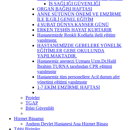
İŞ SAĞLIĞI GÜVENLİĞİ
ORGAN BAĞIŞI HAFTASI
ANNE SÜTÜNÜN ÖNEMİ VE EMZİRME
İLE İLGİLİ GENEL EĞİTİM
4 ŞUBAT DÜNYA KANSER GÜNÜ
ERKEN TEŞHİS HAYAT KURTARIR
Hastanemizde Renkli Kodlarla ilgili eğitim
yapılmıştır.
HASTANEMİZDE GEBELERE YÖNELİK
EĞİTİMLER GEBE OKULUNDA
YAPILMAKTADIR.
Hastanemiz anestezi Uzmanı Uzm.Dr.Halil
İbrahim TURNA tarafından CPR eğitimi
yapılmıştır
Hastanemiz tüm personellere Acil durum afet
yönetimi eğitimi yapılmıştır
1-7 EKİM EMZİRME HAFTASI
Projeler
TGAP
Bilgi Güvenliği
Hizmet Binamız
Andırın Devlet Hastanesi Ana Hizmet Binası
Tıbbi Birimler