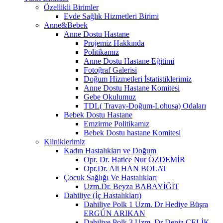
Özellikli Birimler
Evde Sağlık Hizmetleri Birimi
Anne&Bebek
Anne Dostu Hastane
Projemiz Hakkında
Politikamız
Anne Dostu Hastane Eğitimi
Fotoğraf Galerisi
Doğum Hizmetleri İstatistiklerimiz
Anne Dostu Hastane Komitesi
Gebe Okulumuz
TDL( Travay-Doğum-Lohusa) Odaları
Bebek Dostu Hastane
Emzirme Politikamız
Bebek Dostu hastane Komitesi
Kliniklerimiz
Kadın Hastalıkları ve Doğum
Opr. Dr. Hatice Nur ÖZDEMİR
Opr.Dr. Ali HAN BOLAT
Çocuk Sağlığı Ve Hastalıkları
Uzm.Dr. Beyza BABAYİĞİT
Dahiliye (İç Hastalıkları)
Dahiliye Polk 1 Uzm. Dr Hediye Büşra
ERGÜN ARIKAN
Dahiliye Polk 3 Uzm. Dr Deniz ÇELİK