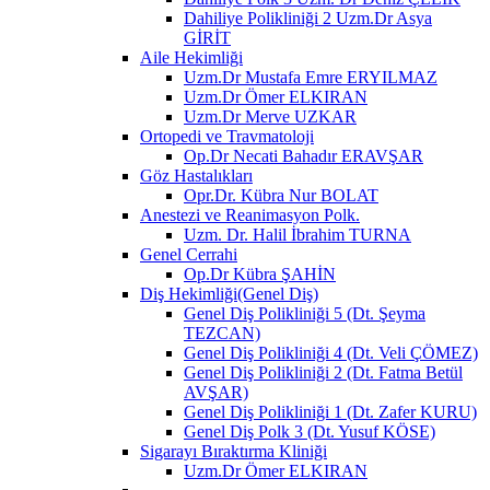
Dahiliye Polikliniği 2 Uzm.Dr Asya
GİRİT
Aile Hekimliği
Uzm.Dr Mustafa Emre ERYILMAZ
Uzm.Dr Ömer ELKIRAN
Uzm.Dr Merve UZKAR
Ortopedi ve Travmatoloji
Op.Dr Necati Bahadır ERAVŞAR
Göz Hastalıkları
Opr.Dr. Kübra Nur BOLAT
Anestezi ve Reanimasyon Polk.
Uzm. Dr. Halil İbrahim TURNA
Genel Cerrahi
Op.Dr Kübra ŞAHİN
Diş Hekimliği(Genel Diş)
Genel Diş Polikliniği 5 (Dt. Şeyma
TEZCAN)
Genel Diş Polikliniği 4 (Dt. Veli ÇÖMEZ)
Genel Diş Polikliniği 2 (Dt. Fatma Betül
AVŞAR)
Genel Diş Polikliniği 1 (Dt. Zafer KURU)
Genel Diş Polk 3 (Dt. Yusuf KÖSE)
Sigarayı Bıraktırma Kliniği
Uzm.Dr Ömer ELKIRAN