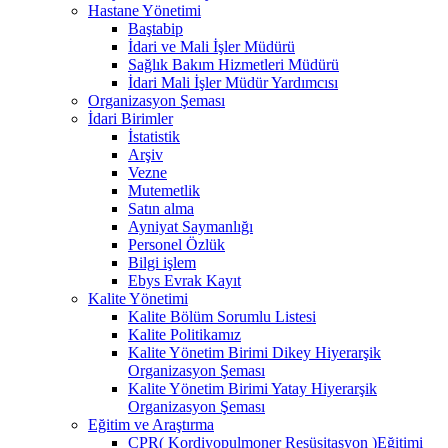
Hastane Yönetimi
Baştabip
İdari ve Mali İşler Müdürü
Sağlık Bakım Hizmetleri Müdürü
İdari Mali İşler Müdür Yardımcısı
Organizasyon Şeması
İdari Birimler
İstatistik
Arşiv
Vezne
Mutemetlik
Satın alma
Ayniyat Saymanlığı
Personel Özlük
Bilgi işlem
Ebys Evrak Kayıt
Kalite Yönetimi
Kalite Bölüm Sorumlu Listesi
Kalite Politikamız
Kalite Yönetim Birimi Dikey Hiyerarşik
Organizasyon Şeması
Kalite Yönetim Birimi Yatay Hiyerarşik
Organizasyon Şeması
Eğitim ve Araştırma
CPR( Kordiyopulmoner Resüsitasyon )Eğitimi