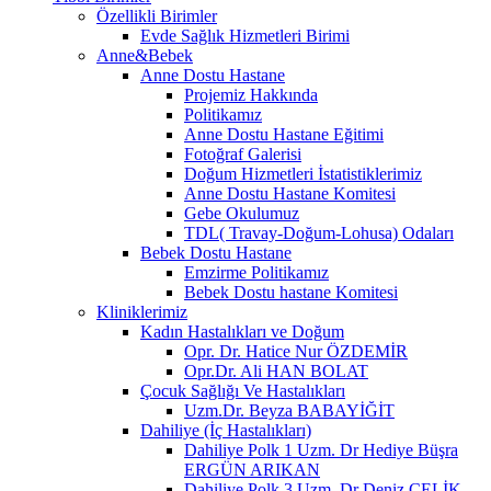
Özellikli Birimler
Evde Sağlık Hizmetleri Birimi
Anne&Bebek
Anne Dostu Hastane
Projemiz Hakkında
Politikamız
Anne Dostu Hastane Eğitimi
Fotoğraf Galerisi
Doğum Hizmetleri İstatistiklerimiz
Anne Dostu Hastane Komitesi
Gebe Okulumuz
TDL( Travay-Doğum-Lohusa) Odaları
Bebek Dostu Hastane
Emzirme Politikamız
Bebek Dostu hastane Komitesi
Kliniklerimiz
Kadın Hastalıkları ve Doğum
Opr. Dr. Hatice Nur ÖZDEMİR
Opr.Dr. Ali HAN BOLAT
Çocuk Sağlığı Ve Hastalıkları
Uzm.Dr. Beyza BABAYİĞİT
Dahiliye (İç Hastalıkları)
Dahiliye Polk 1 Uzm. Dr Hediye Büşra
ERGÜN ARIKAN
Dahiliye Polk 3 Uzm. Dr Deniz ÇELİK