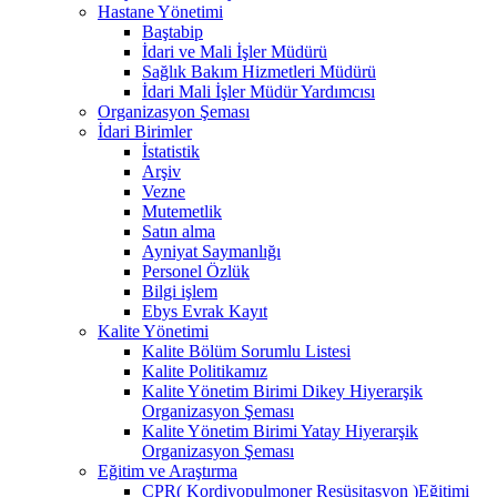
Hastane Yönetimi
Baştabip
İdari ve Mali İşler Müdürü
Sağlık Bakım Hizmetleri Müdürü
İdari Mali İşler Müdür Yardımcısı
Organizasyon Şeması
İdari Birimler
İstatistik
Arşiv
Vezne
Mutemetlik
Satın alma
Ayniyat Saymanlığı
Personel Özlük
Bilgi işlem
Ebys Evrak Kayıt
Kalite Yönetimi
Kalite Bölüm Sorumlu Listesi
Kalite Politikamız
Kalite Yönetim Birimi Dikey Hiyerarşik
Organizasyon Şeması
Kalite Yönetim Birimi Yatay Hiyerarşik
Organizasyon Şeması
Eğitim ve Araştırma
CPR( Kordiyopulmoner Resüsitasyon )Eğitimi