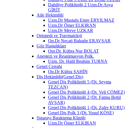
Dahiliye Polikliniği 2 Uzm.Dr Asya
GİRİT
Aile Hekimliği
Uzm.Dr Mustafa Emre ERYILMAZ
Uzm.Dr Ömer ELKIRAN
Uzm.Dr Merve UZKAR
Ortopedi ve Travmatoloji
Op.Dr Necati Bahadır ERAVŞAR
Göz Hastalıkları
Opr.Dr. Kübra Nur BOLAT
Anestezi ve Reanimasyon Polk.
Uzm. Dr. Halil İbrahim TURNA
Genel Cerrahi
Op.Dr Kübra ŞAHİN
Diş Hekimliği(Genel Diş)
Genel Diş Polikliniği 5 (Dt. Şeyma
TEZCAN)
Genel Diş Polikliniği 4 (Dt. Veli ÇÖMEZ)
Genel Diş Polikliniği 2 (Dt. Fatma Betül
AVŞAR)
Genel Diş Polikliniği 1 (Dt. Zafer KURU)
Genel Diş Polk 3 (Dt. Yusuf KÖSE)
Sigarayı Bıraktırma Kliniği
Uzm.Dr Ömer ELKIRAN