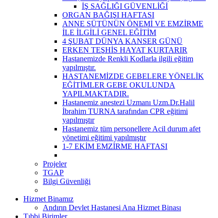
İŞ SAĞLIĞI GÜVENLİĞİ
ORGAN BAĞIŞI HAFTASI
ANNE SÜTÜNÜN ÖNEMİ VE EMZİRME
İLE İLGİLİ GENEL EĞİTİM
4 ŞUBAT DÜNYA KANSER GÜNÜ
ERKEN TEŞHİS HAYAT KURTARIR
Hastanemizde Renkli Kodlarla ilgili eğitim
yapılmıştır.
HASTANEMİZDE GEBELERE YÖNELİK
EĞİTİMLER GEBE OKULUNDA
YAPILMAKTADIR.
Hastanemiz anestezi Uzmanı Uzm.Dr.Halil
İbrahim TURNA tarafından CPR eğitimi
yapılmıştır
Hastanemiz tüm personellere Acil durum afet
yönetimi eğitimi yapılmıştır
1-7 EKİM EMZİRME HAFTASI
Projeler
TGAP
Bilgi Güvenliği
Hizmet Binamız
Andırın Devlet Hastanesi Ana Hizmet Binası
Tıbbi Birimler