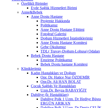
Özellikli Birimler
Evde Sağlık Hizmetleri Birimi
Anne&Bebek
Anne Dostu Hastane
Projemiz Hakkında
Politikamız
Anne Dostu Hastane Eğitimi
Fotoğraf Galerisi
Doğum Hizmetleri İstatistiklerimiz
Anne Dostu Hastane Komitesi
Gebe Okulumuz
TDL( Travay-Doğum-Lohusa) Odaları
Bebek Dostu Hastane
Emzirme Politikamız
Bebek Dostu hastane Komitesi
Kliniklerimiz
Kadın Hastalıkları ve Doğum
Opr. Dr. Hatice Nur ÖZDEMİR
Opr.Dr. Ali HAN BOLAT
Çocuk Sağlığı Ve Hastalıkları
Uzm.Dr. Beyza BABAYİĞİT
Dahiliye (İç Hastalıkları)
Dahiliye Polk 1 Uzm. Dr Hediye Büşra
ERGÜN ARIKAN
Dahiliye Polk 3 Uzm. Dr Deniz ÇELİK