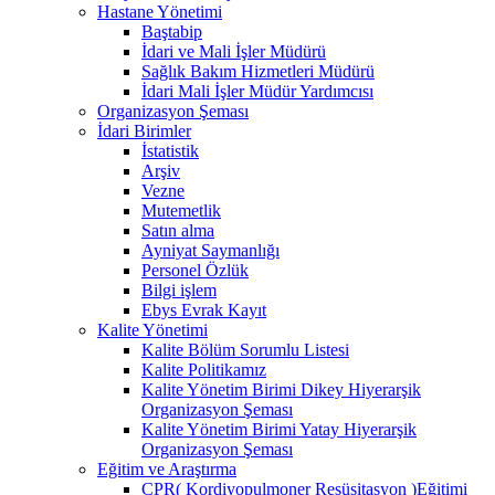
Hastane Yönetimi
Baştabip
İdari ve Mali İşler Müdürü
Sağlık Bakım Hizmetleri Müdürü
İdari Mali İşler Müdür Yardımcısı
Organizasyon Şeması
İdari Birimler
İstatistik
Arşiv
Vezne
Mutemetlik
Satın alma
Ayniyat Saymanlığı
Personel Özlük
Bilgi işlem
Ebys Evrak Kayıt
Kalite Yönetimi
Kalite Bölüm Sorumlu Listesi
Kalite Politikamız
Kalite Yönetim Birimi Dikey Hiyerarşik
Organizasyon Şeması
Kalite Yönetim Birimi Yatay Hiyerarşik
Organizasyon Şeması
Eğitim ve Araştırma
CPR( Kordiyopulmoner Resüsitasyon )Eğitimi