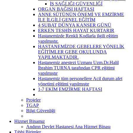
İŞ SAĞLIĞI GÜVENLİĞİ
ORGAN BAĞIŞI HAFTASI
ANNE SÜTÜNÜN ÖNEMİ VE EMZİRME
İLE İLGİLİ GENEL EĞİTİM
4 ŞUBAT DÜNYA KANSER GÜNÜ
ERKEN TEŞHİS HAYAT KURTARIR
Hastanemizde Renkli Kodlarla ilgili eğitim
yapılmıştır.
HASTANEMİZDE GEBELERE YÖNELİK
EĞİTİMLER GEBE OKULUNDA
YAPILMAKTADIR.
Hastanemiz anestezi Uzmanı Uzm.Dr.Halil
İbrahim TURNA tarafından CPR eğitimi
yapılmıştır
Hastanemiz tüm personellere Acil durum afet
yönetimi eğitimi yapılmıştır
1-7 EKİM EMZİRME HAFTASI
Projeler
TGAP
Bilgi Güvenliği
Hizmet Binamız
Andırın Devlet Hastanesi Ana Hizmet Binası
Tıbbi Birimler