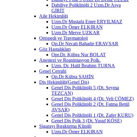
Dahiliye Polikliniği 2 Uzm.Dr Asya
GİRİT
Aile Hekimliği
Uzm.Dr Mustafa Emre ERYILMAZ
Uzm.Dr Ömer ELKIRAN
Uzm.Dr Merve UZKAR
Ortopedi ve Travmatoloji
Op.Dr Necati Bahadır ERAVŞAR
Göz Hastalıkları
Opr.Dr. Kübra Nur BOLAT
Anestezi ve Reanimasyon Polk.
Uzm. Dr. Halil İbrahim TURNA
Genel Cerrahi
Op.Dr Kübra ŞAHİN
Diş Hekimliği(Genel Diş)
Genel Diş Polikliniği 5 (Dt. Şeyma
TEZCAN)
Genel Diş Polikliniği 4 (Dt. Veli ÇÖMEZ)
Genel Diş Polikliniği 2 (Dt. Fatma Betül
AVŞAR)
Genel Diş Polikliniği 1 (Dt. Zafer KURU)
Genel Diş Polk 3 (Dt. Yusuf KÖSE)
Sigarayı Bıraktırma Kliniği
Uzm.Dr Ömer ELKIRAN