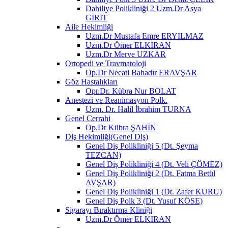
Dahiliye Polikliniği 2 Uzm.Dr Asya
GİRİT
Aile Hekimliği
Uzm.Dr Mustafa Emre ERYILMAZ
Uzm.Dr Ömer ELKIRAN
Uzm.Dr Merve UZKAR
Ortopedi ve Travmatoloji
Op.Dr Necati Bahadır ERAVŞAR
Göz Hastalıkları
Opr.Dr. Kübra Nur BOLAT
Anestezi ve Reanimasyon Polk.
Uzm. Dr. Halil İbrahim TURNA
Genel Cerrahi
Op.Dr Kübra ŞAHİN
Diş Hekimliği(Genel Diş)
Genel Diş Polikliniği 5 (Dt. Şeyma
TEZCAN)
Genel Diş Polikliniği 4 (Dt. Veli ÇÖMEZ)
Genel Diş Polikliniği 2 (Dt. Fatma Betül
AVŞAR)
Genel Diş Polikliniği 1 (Dt. Zafer KURU)
Genel Diş Polk 3 (Dt. Yusuf KÖSE)
Sigarayı Bıraktırma Kliniği
Uzm.Dr Ömer ELKIRAN