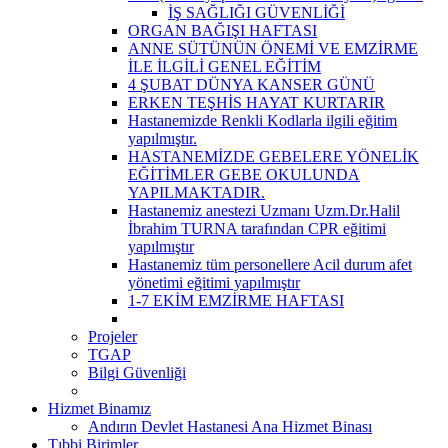
İŞ SAĞLIĞI GÜVENLİĞİ
ORGAN BAĞIŞI HAFTASI
ANNE SÜTÜNÜN ÖNEMİ VE EMZİRME
İLE İLGİLİ GENEL EĞİTİM
4 ŞUBAT DÜNYA KANSER GÜNÜ
ERKEN TEŞHİS HAYAT KURTARIR
Hastanemizde Renkli Kodlarla ilgili eğitim
yapılmıştır.
HASTANEMİZDE GEBELERE YÖNELİK
EĞİTİMLER GEBE OKULUNDA
YAPILMAKTADIR.
Hastanemiz anestezi Uzmanı Uzm.Dr.Halil
İbrahim TURNA tarafından CPR eğitimi
yapılmıştır
Hastanemiz tüm personellere Acil durum afet
yönetimi eğitimi yapılmıştır
1-7 EKİM EMZİRME HAFTASI
Projeler
TGAP
Bilgi Güvenliği
Hizmet Binamız
Andırın Devlet Hastanesi Ana Hizmet Binası
Tıbbi Birimler