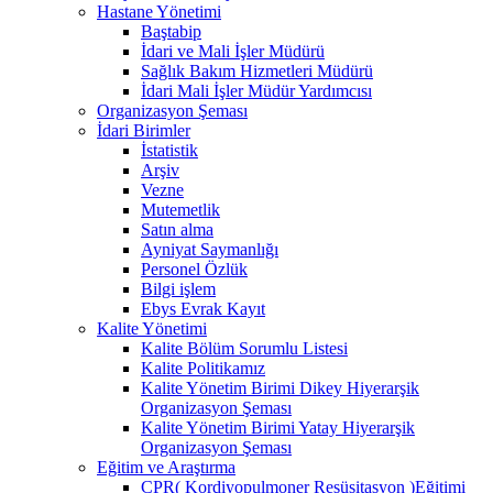
Hastane Yönetimi
Baştabip
İdari ve Mali İşler Müdürü
Sağlık Bakım Hizmetleri Müdürü
İdari Mali İşler Müdür Yardımcısı
Organizasyon Şeması
İdari Birimler
İstatistik
Arşiv
Vezne
Mutemetlik
Satın alma
Ayniyat Saymanlığı
Personel Özlük
Bilgi işlem
Ebys Evrak Kayıt
Kalite Yönetimi
Kalite Bölüm Sorumlu Listesi
Kalite Politikamız
Kalite Yönetim Birimi Dikey Hiyerarşik
Organizasyon Şeması
Kalite Yönetim Birimi Yatay Hiyerarşik
Organizasyon Şeması
Eğitim ve Araştırma
CPR( Kordiyopulmoner Resüsitasyon )Eğitimi