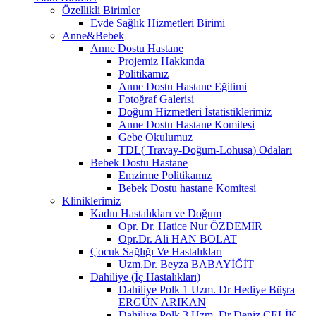
Özellikli Birimler
Evde Sağlık Hizmetleri Birimi
Anne&Bebek
Anne Dostu Hastane
Projemiz Hakkında
Politikamız
Anne Dostu Hastane Eğitimi
Fotoğraf Galerisi
Doğum Hizmetleri İstatistiklerimiz
Anne Dostu Hastane Komitesi
Gebe Okulumuz
TDL( Travay-Doğum-Lohusa) Odaları
Bebek Dostu Hastane
Emzirme Politikamız
Bebek Dostu hastane Komitesi
Kliniklerimiz
Kadın Hastalıkları ve Doğum
Opr. Dr. Hatice Nur ÖZDEMİR
Opr.Dr. Ali HAN BOLAT
Çocuk Sağlığı Ve Hastalıkları
Uzm.Dr. Beyza BABAYİĞİT
Dahiliye (İç Hastalıkları)
Dahiliye Polk 1 Uzm. Dr Hediye Büşra
ERGÜN ARIKAN
Dahiliye Polk 3 Uzm. Dr Deniz ÇELİK