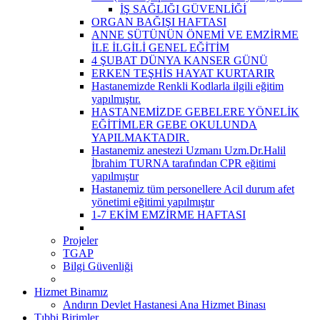
İŞ SAĞLIĞI GÜVENLİĞİ
ORGAN BAĞIŞI HAFTASI
ANNE SÜTÜNÜN ÖNEMİ VE EMZİRME
İLE İLGİLİ GENEL EĞİTİM
4 ŞUBAT DÜNYA KANSER GÜNÜ
ERKEN TEŞHİS HAYAT KURTARIR
Hastanemizde Renkli Kodlarla ilgili eğitim
yapılmıştır.
HASTANEMİZDE GEBELERE YÖNELİK
EĞİTİMLER GEBE OKULUNDA
YAPILMAKTADIR.
Hastanemiz anestezi Uzmanı Uzm.Dr.Halil
İbrahim TURNA tarafından CPR eğitimi
yapılmıştır
Hastanemiz tüm personellere Acil durum afet
yönetimi eğitimi yapılmıştır
1-7 EKİM EMZİRME HAFTASI
Projeler
TGAP
Bilgi Güvenliği
Hizmet Binamız
Andırın Devlet Hastanesi Ana Hizmet Binası
Tıbbi Birimler