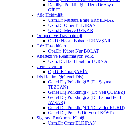
Dahiliye Polikliniği 2 Uzm.Dr Asya
GİRİT
Aile Hekimliği
Uzm.Dr Mustafa Emre ERYILMAZ
Uzm.Dr Ömer ELKIRAN
Uzm.Dr Merve UZKAR
Ortopedi ve Travmatoloji
Op.Dr Necati Bahadır ERAVŞAR
Göz Hastalıkları
Opr.Dr. Kübra Nur BOLAT
Anestezi ve Reanimasyon Polk.
Uzm. Dr. Halil İbrahim TURNA
Genel Cerrahi
Op.Dr Kübra ŞAHİN
Diş Hekimliği(Genel Diş)
Genel Diş Polikliniği 5 (Dt. Şeyma
TEZCAN)
Genel Diş Polikliniği 4 (Dt. Veli ÇÖMEZ)
Genel Diş Polikliniği 2 (Dt. Fatma Betül
AVŞAR)
Genel Diş Polikliniği 1 (Dt. Zafer KURU)
Genel Diş Polk 3 (Dt. Yusuf KÖSE)
Sigarayı Bıraktırma Kliniği
Uzm.Dr Ömer ELKIRAN