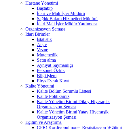
Hastane Yönetimi
Baştabip
İdari ve Mali İşler Müdürü
Sağlık Bakım Hizmetleri Müdürü
İdari Mali İşler Müdür Yardımcısı
Organizasyon Şeması
İdari Birimler
İstatistik
Arşiv
Vezne
Mutemetlik
Satın alma
Ayniyat Saymanlığı
Personel Özlük
Bilgi işlem
Ebys Evrak Kayıt
Kalite Yönetimi
Kalite Bölüm Sorumlu Listesi
Kalite Politikamız
Kalite Yönetim Birimi Dikey Hiyerarşik
Organizasyon Şeması
Kalite Yönetim Birimi Yatay Hiyerarşik
Organizasyon Şeması
Eğitim ve Araştırma
CPR( Kordiyopulmoner Resüsitasyon )Eğitimi