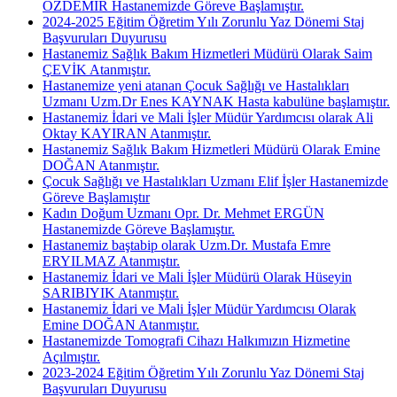
ÖZDEMİR Hastanemizde Göreve Başlamıştır.
2024-2025 Eğitim Öğretim Yılı Zorunlu Yaz Dönemi Staj
Başvuruları Duyurusu
Hastanemiz Sağlık Bakım Hizmetleri Müdürü Olarak Saim
ÇEVİK Atanmıştır.
Hastanemize yeni atanan Çocuk Sağlığı ve Hastalıkları
Uzmanı Uzm.Dr Enes KAYNAK Hasta kabulüne başlamıştır.
Hastanemiz İdari ve Mali İşler Müdür Yardımcısı olarak Ali
Oktay KAYIRAN Atanmıştır.
Hastanemiz Sağlık Bakım Hizmetleri Müdürü Olarak Emine
DOĞAN Atanmıştır.
Çocuk Sağlığı ve Hastalıkları Uzmanı Elif İşler Hastanemizde
Göreve Başlamıştır
Kadın Doğum Uzmanı Opr. Dr. Mehmet ERGÜN
Hastanemizde Göreve Başlamıştır.
Hastanemiz baştabip olarak Uzm.Dr. Mustafa Emre
ERYILMAZ Atanmıştır.
Hastanemiz İdari ve Mali İşler Müdürü Olarak Hüseyin
SARIBIYIK Atanmıştır.
Hastanemiz İdari ve Mali İşler Müdür Yardımcısı Olarak
Emine DOĞAN Atanmıştır.
Hastanemizde Tomografi Cihazı Halkımızın Hizmetine
Açılmıştır.
2023-2024 Eğitim Öğretim Yılı Zorunlu Yaz Dönemi Staj
Başvuruları Duyurusu