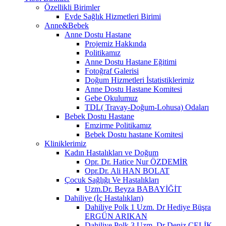
Özellikli Birimler
Evde Sağlık Hizmetleri Birimi
Anne&Bebek
Anne Dostu Hastane
Projemiz Hakkında
Politikamız
Anne Dostu Hastane Eğitimi
Fotoğraf Galerisi
Doğum Hizmetleri İstatistiklerimiz
Anne Dostu Hastane Komitesi
Gebe Okulumuz
TDL( Travay-Doğum-Lohusa) Odaları
Bebek Dostu Hastane
Emzirme Politikamız
Bebek Dostu hastane Komitesi
Kliniklerimiz
Kadın Hastalıkları ve Doğum
Opr. Dr. Hatice Nur ÖZDEMİR
Opr.Dr. Ali HAN BOLAT
Çocuk Sağlığı Ve Hastalıkları
Uzm.Dr. Beyza BABAYİĞİT
Dahiliye (İç Hastalıkları)
Dahiliye Polk 1 Uzm. Dr Hediye Büşra
ERGÜN ARIKAN
Dahiliye Polk 3 Uzm. Dr Deniz ÇELİK