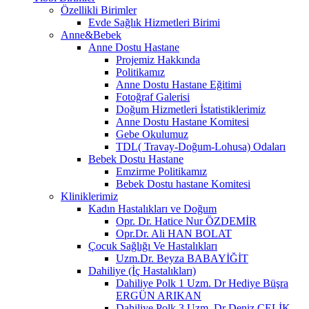
Özellikli Birimler
Evde Sağlık Hizmetleri Birimi
Anne&Bebek
Anne Dostu Hastane
Projemiz Hakkında
Politikamız
Anne Dostu Hastane Eğitimi
Fotoğraf Galerisi
Doğum Hizmetleri İstatistiklerimiz
Anne Dostu Hastane Komitesi
Gebe Okulumuz
TDL( Travay-Doğum-Lohusa) Odaları
Bebek Dostu Hastane
Emzirme Politikamız
Bebek Dostu hastane Komitesi
Kliniklerimiz
Kadın Hastalıkları ve Doğum
Opr. Dr. Hatice Nur ÖZDEMİR
Opr.Dr. Ali HAN BOLAT
Çocuk Sağlığı Ve Hastalıkları
Uzm.Dr. Beyza BABAYİĞİT
Dahiliye (İç Hastalıkları)
Dahiliye Polk 1 Uzm. Dr Hediye Büşra
ERGÜN ARIKAN
Dahiliye Polk 3 Uzm. Dr Deniz ÇELİK