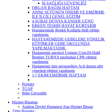
İŞ SAĞLIĞI GÜVENLİĞİ
ORGAN BAĞIŞI HAFTASI
ANNE SÜTÜNÜN ÖNEMİ VE EMZİRME
İLE İLGİLİ GENEL EĞİTİM
4 ŞUBAT DÜNYA KANSER GÜNÜ
ERKEN TEŞHİS HAYAT KURTARIR
Hastanemizde Renkli Kodlarla ilgili eğitim
yapılmıştır.
HASTANEMİZDE GEBELERE YÖNELİK
EĞİTİMLER GEBE OKULUNDA
YAPILMAKTADIR.
Hastanemiz anestezi Uzmanı Uzm.Dr.Halil
İbrahim TURNA tarafından CPR eğitimi
yapılmıştır
Hastanemiz tüm personellere Acil durum afet
yönetimi eğitimi yapılmıştır
1-7 EKİM EMZİRME HAFTASI
Projeler
TGAP
Bilgi Güvenliği
Hizmet Binamız
Andırın Devlet Hastanesi Ana Hizmet Binası
Tıbbi Birimler