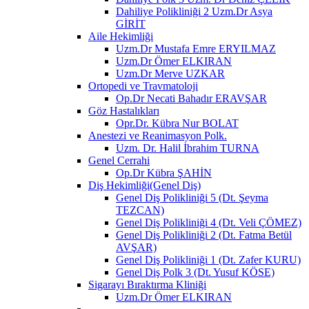
Dahiliye Polikliniği 2 Uzm.Dr Asya
GİRİT
Aile Hekimliği
Uzm.Dr Mustafa Emre ERYILMAZ
Uzm.Dr Ömer ELKIRAN
Uzm.Dr Merve UZKAR
Ortopedi ve Travmatoloji
Op.Dr Necati Bahadır ERAVŞAR
Göz Hastalıkları
Opr.Dr. Kübra Nur BOLAT
Anestezi ve Reanimasyon Polk.
Uzm. Dr. Halil İbrahim TURNA
Genel Cerrahi
Op.Dr Kübra ŞAHİN
Diş Hekimliği(Genel Diş)
Genel Diş Polikliniği 5 (Dt. Şeyma
TEZCAN)
Genel Diş Polikliniği 4 (Dt. Veli ÇÖMEZ)
Genel Diş Polikliniği 2 (Dt. Fatma Betül
AVŞAR)
Genel Diş Polikliniği 1 (Dt. Zafer KURU)
Genel Diş Polk 3 (Dt. Yusuf KÖSE)
Sigarayı Bıraktırma Kliniği
Uzm.Dr Ömer ELKIRAN