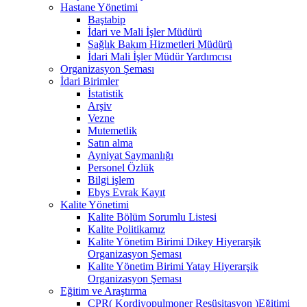
Hastane Yönetimi
Baştabip
İdari ve Mali İşler Müdürü
Sağlık Bakım Hizmetleri Müdürü
İdari Mali İşler Müdür Yardımcısı
Organizasyon Şeması
İdari Birimler
İstatistik
Arşiv
Vezne
Mutemetlik
Satın alma
Ayniyat Saymanlığı
Personel Özlük
Bilgi işlem
Ebys Evrak Kayıt
Kalite Yönetimi
Kalite Bölüm Sorumlu Listesi
Kalite Politikamız
Kalite Yönetim Birimi Dikey Hiyerarşik
Organizasyon Şeması
Kalite Yönetim Birimi Yatay Hiyerarşik
Organizasyon Şeması
Eğitim ve Araştırma
CPR( Kordiyopulmoner Resüsitasyon )Eğitimi