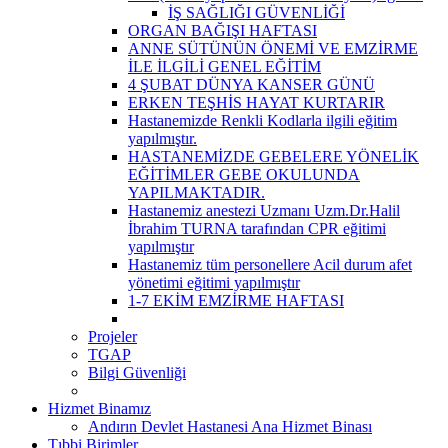
İŞ SAĞLIĞI GÜVENLİĞİ
ORGAN BAĞIŞI HAFTASI
ANNE SÜTÜNÜN ÖNEMİ VE EMZİRME
İLE İLGİLİ GENEL EĞİTİM
4 ŞUBAT DÜNYA KANSER GÜNÜ
ERKEN TEŞHİS HAYAT KURTARIR
Hastanemizde Renkli Kodlarla ilgili eğitim
yapılmıştır.
HASTANEMİZDE GEBELERE YÖNELİK
EĞİTİMLER GEBE OKULUNDA
YAPILMAKTADIR.
Hastanemiz anestezi Uzmanı Uzm.Dr.Halil
İbrahim TURNA tarafından CPR eğitimi
yapılmıştır
Hastanemiz tüm personellere Acil durum afet
yönetimi eğitimi yapılmıştır
1-7 EKİM EMZİRME HAFTASI
Projeler
TGAP
Bilgi Güvenliği
Hizmet Binamız
Andırın Devlet Hastanesi Ana Hizmet Binası
Tıbbi Birimler