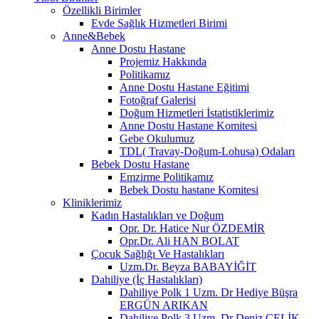
Özellikli Birimler
Evde Sağlık Hizmetleri Birimi
Anne&Bebek
Anne Dostu Hastane
Projemiz Hakkında
Politikamız
Anne Dostu Hastane Eğitimi
Fotoğraf Galerisi
Doğum Hizmetleri İstatistiklerimiz
Anne Dostu Hastane Komitesi
Gebe Okulumuz
TDL( Travay-Doğum-Lohusa) Odaları
Bebek Dostu Hastane
Emzirme Politikamız
Bebek Dostu hastane Komitesi
Kliniklerimiz
Kadın Hastalıkları ve Doğum
Opr. Dr. Hatice Nur ÖZDEMİR
Opr.Dr. Ali HAN BOLAT
Çocuk Sağlığı Ve Hastalıkları
Uzm.Dr. Beyza BABAYİĞİT
Dahiliye (İç Hastalıkları)
Dahiliye Polk 1 Uzm. Dr Hediye Büşra
ERGÜN ARIKAN
Dahiliye Polk 3 Uzm. Dr Deniz ÇELİK