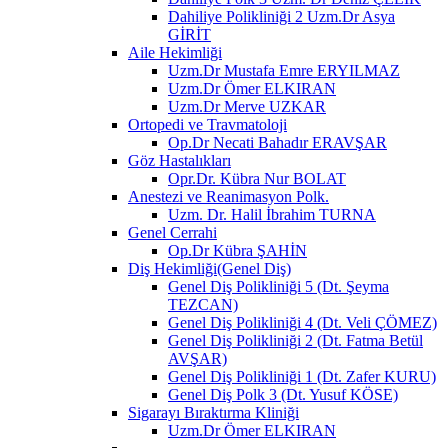
Dahiliye Polikliniği 2 Uzm.Dr Asya
GİRİT
Aile Hekimliği
Uzm.Dr Mustafa Emre ERYILMAZ
Uzm.Dr Ömer ELKIRAN
Uzm.Dr Merve UZKAR
Ortopedi ve Travmatoloji
Op.Dr Necati Bahadır ERAVŞAR
Göz Hastalıkları
Opr.Dr. Kübra Nur BOLAT
Anestezi ve Reanimasyon Polk.
Uzm. Dr. Halil İbrahim TURNA
Genel Cerrahi
Op.Dr Kübra ŞAHİN
Diş Hekimliği(Genel Diş)
Genel Diş Polikliniği 5 (Dt. Şeyma
TEZCAN)
Genel Diş Polikliniği 4 (Dt. Veli ÇÖMEZ)
Genel Diş Polikliniği 2 (Dt. Fatma Betül
AVŞAR)
Genel Diş Polikliniği 1 (Dt. Zafer KURU)
Genel Diş Polk 3 (Dt. Yusuf KÖSE)
Sigarayı Bıraktırma Kliniği
Uzm.Dr Ömer ELKIRAN