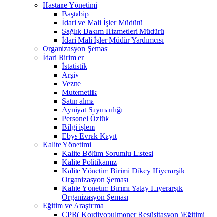
Hastane Yönetimi
Baştabip
İdari ve Mali İşler Müdürü
Sağlık Bakım Hizmetleri Müdürü
İdari Mali İşler Müdür Yardımcısı
Organizasyon Şeması
İdari Birimler
İstatistik
Arşiv
Vezne
Mutemetlik
Satın alma
Ayniyat Saymanlığı
Personel Özlük
Bilgi işlem
Ebys Evrak Kayıt
Kalite Yönetimi
Kalite Bölüm Sorumlu Listesi
Kalite Politikamız
Kalite Yönetim Birimi Dikey Hiyerarşik
Organizasyon Şeması
Kalite Yönetim Birimi Yatay Hiyerarşik
Organizasyon Şeması
Eğitim ve Araştırma
CPR( Kordiyopulmoner Resüsitasyon )Eğitimi