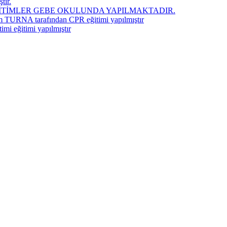
tır.
İTİMLER GEBE OKULUNDA YAPILMAKTADIR.
m TURNA tarafından CPR eğitimi yapılmıştır
mi eğitimi yapılmıştır