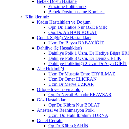
Bebek Dostu Hastane
Emzirme Politikamız
Bebek Dostu hastane Komitesi
Kliniklerimiz
Kadın Hastalıkları ve Doğum
Opr. Dr. Hatice Nur ÖZDEMİR
Opr.Dr. Ali HAN BOLAT
Çocuk Sağlığı Ve Hastalıkları
Uzm.Dr. Beyza BABAYİĞİT
Dahiliye (İç Hastalıkları)
Dahiliye Polk 1 Uzm. Dr Hediye Büşra
Dahiliye Polk 3 Uzm. Dr Deniz ÇELİK
Dahiliye Polikliniği 2 Uzm.Dr Asya GİRİT
Aile Hekimliği
Uzm.Dr Mustafa Emre ERYILMAZ
Uzm.Dr Ömer ELKIRAN
Uzm.Dr Merve UZKAR
Ortopedi ve Travmatoloji
Op.Dr Necati Bahadır ERAVŞAR
Göz Hastalıkları
Opr.Dr. Kübra Nur BOLAT
Anestezi ve Reanimasyon Polk.
Uzm. Dr. Halil İbrahim TURNA
Genel Cerrahi
Op.Dr Kübra ŞAHİN