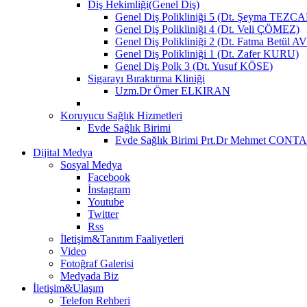
Diş Hekimliği(Genel Diş)
Genel Diş Polikliniği 5 (Dt. Şeyma TEZC
Genel Diş Polikliniği 4 (Dt. Veli ÇÖMEZ)
Genel Diş Polikliniği 2 (Dt. Fatma Betül 
Genel Diş Polikliniği 1 (Dt. Zafer KURU)
Genel Diş Polk 3 (Dt. Yusuf KÖSE)
Sigarayı Bıraktırma Kliniği
Uzm.Dr Ömer ELKIRAN
Koruyucu Sağlık Hizmetleri
Evde Sağlık Birimi
Evde Sağlık Birimi Prt.Dr Mehmet CONT
Dijital Medya
Sosyal Medya
Facebook
İnstagram
Youtube
Twitter
Rss
İletişim&Tanıtım Faaliyetleri
Video
Fotoğraf Galerisi
Medyada Biz
İletişim&Ulaşım
Telefon Rehberi