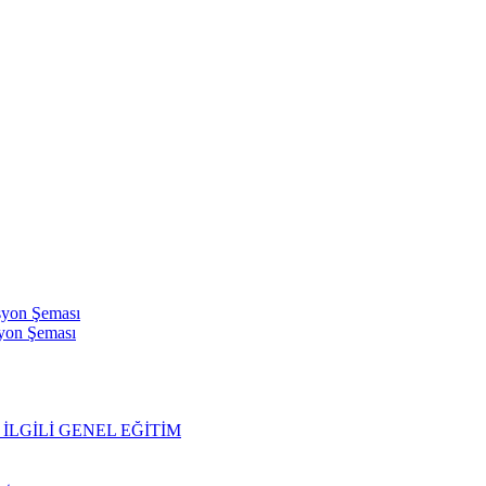
syon Şeması
syon Şeması
İLGİLİ GENEL EĞİTİM