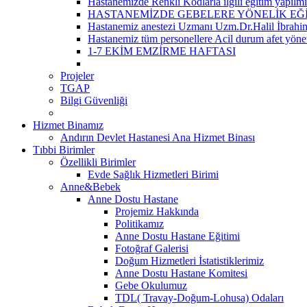
Hastanemizde Renkli Kodlarla ilgili eğitim yapılmış
HASTANEMİZDE GEBELERE YÖNELİK EĞ
Hastanemiz anestezi Uzmanı Uzm.Dr.Halil İbrahi
Hastanemiz tüm personellere Acil durum afet yöneti
1-7 EKİM EMZİRME HAFTASI
Projeler
TGAP
Bilgi Güvenliği
Hizmet Binamız
Andırın Devlet Hastanesi Ana Hizmet Binası
Tıbbi Birimler
Özellikli Birimler
Evde Sağlık Hizmetleri Birimi
Anne&Bebek
Anne Dostu Hastane
Projemiz Hakkında
Politikamız
Anne Dostu Hastane Eğitimi
Fotoğraf Galerisi
Doğum Hizmetleri İstatistiklerimiz
Anne Dostu Hastane Komitesi
Gebe Okulumuz
TDL( Travay-Doğum-Lohusa) Odaları