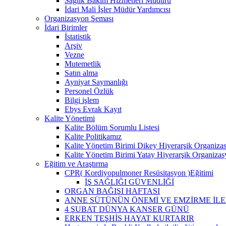
Sağlık Bakım Hizmetleri Müdürü
İdari Mali İşler Müdür Yardımcısı
Organizasyon Şeması
İdari Birimler
İstatistik
Arşiv
Vezne
Mutemetlik
Satın alma
Ayniyat Saymanlığı
Personel Özlük
Bilgi işlem
Ebys Evrak Kayıt
Kalite Yönetimi
Kalite Bölüm Sorumlu Listesi
Kalite Politikamız
Kalite Yönetim Birimi Dikey Hiyerarşik Organiza
Kalite Yönetim Birimi Yatay Hiyerarşik Organiza
Eğitim ve Araştırma
CPR( Kordiyopulmoner Resüsitasyon )Eğitimi
İŞ SAĞLIĞI GÜVENLİĞİ
ORGAN BAĞIŞI HAFTASI
ANNE SÜTÜNÜN ÖNEMİ VE EMZİRME İLE 
4 ŞUBAT DÜNYA KANSER GÜNÜ
ERKEN TEŞHİS HAYAT KURTARIR