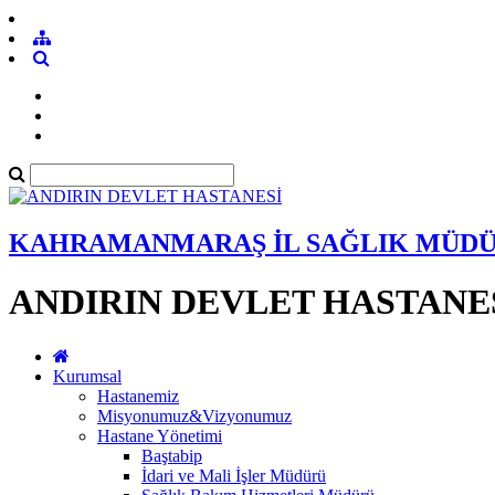
KAHRAMANMARAŞ İL SAĞLIK MÜD
ANDIRIN DEVLET HASTANE
Kurumsal
Hastanemiz
Misyonumuz&Vizyonumuz
Hastane Yönetimi
Baştabip
İdari ve Mali İşler Müdürü