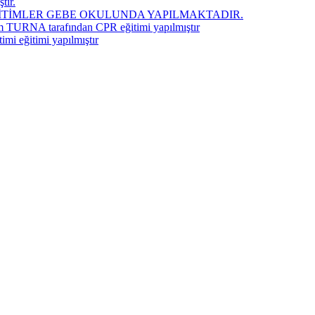
tır.
İTİMLER GEBE OKULUNDA YAPILMAKTADIR.
m TURNA tarafından CPR eğitimi yapılmıştır
mi eğitimi yapılmıştır