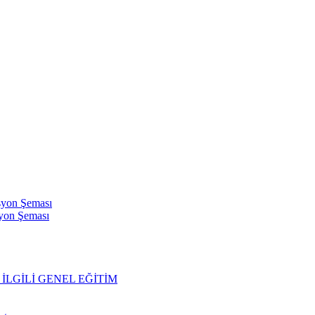
syon Şeması
syon Şeması
İLGİLİ GENEL EĞİTİM