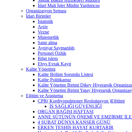
Sağlık Bakım Hizmetleri Müdürü
İdari Mali İşler Müdür Yardımcısı
Organizasyon Şeması
İdari Birimler
İstatistik
Arşiv
Vezne
Mutemetlik
Satın alma
Ayniyat Saymanlığı
Personel Özlük
Bilgi işlem
Ebys Evrak Kayıt
Kalite Yönetimi
Kalite Bölüm Sorumlu Listesi
Kalite Politikamız
Kalite Yönetim Birimi Dikey Hiyerarşik Organiza
Kalite Yönetim Birimi Yatay Hiyerarşik Organiza
Eğitim ve Araştırma
CPR( Kordiyopulmoner Resüsitasyon )Eğitimi
İŞ SAĞLIĞI GÜVENLİĞİ
ORGAN BAĞIŞI HAFTASI
ANNE SÜTÜNÜN ÖNEMİ VE EMZİRME İLE 
4 ŞUBAT DÜNYA KANSER GÜNÜ
ERKEN TEŞHİS HAYAT KURTARIR