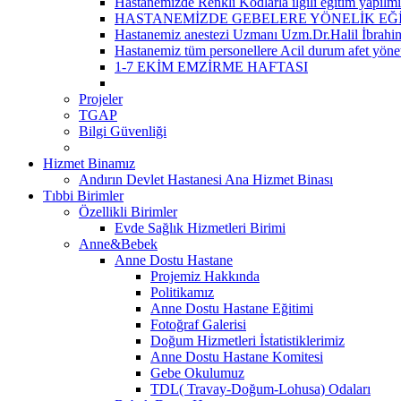
Hastanemizde Renkli Kodlarla ilgili eğitim yapılmış
HASTANEMİZDE GEBELERE YÖNELİK EĞ
Hastanemiz anestezi Uzmanı Uzm.Dr.Halil İbrahi
Hastanemiz tüm personellere Acil durum afet yöneti
1-7 EKİM EMZİRME HAFTASI
Projeler
TGAP
Bilgi Güvenliği
Hizmet Binamız
Andırın Devlet Hastanesi Ana Hizmet Binası
Tıbbi Birimler
Özellikli Birimler
Evde Sağlık Hizmetleri Birimi
Anne&Bebek
Anne Dostu Hastane
Projemiz Hakkında
Politikamız
Anne Dostu Hastane Eğitimi
Fotoğraf Galerisi
Doğum Hizmetleri İstatistiklerimiz
Anne Dostu Hastane Komitesi
Gebe Okulumuz
TDL( Travay-Doğum-Lohusa) Odaları