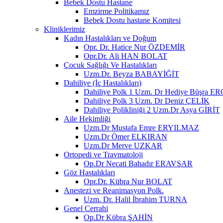
Bebek Dostu Hastane
Emzirme Politikamız
Bebek Dostu hastane Komitesi
Kliniklerimiz
Kadın Hastalıkları ve Doğum
Opr. Dr. Hatice Nur ÖZDEMİR
Opr.Dr. Ali HAN BOLAT
Çocuk Sağlığı Ve Hastalıkları
Uzm.Dr. Beyza BABAYİĞİT
Dahiliye (İç Hastalıkları)
Dahiliye Polk 1 Uzm. Dr Hediye Büşra
Dahiliye Polk 3 Uzm. Dr Deniz ÇELİK
Dahiliye Polikliniği 2 Uzm.Dr Asya GİRİT
Aile Hekimliği
Uzm.Dr Mustafa Emre ERYILMAZ
Uzm.Dr Ömer ELKIRAN
Uzm.Dr Merve UZKAR
Ortopedi ve Travmatoloji
Op.Dr Necati Bahadır ERAVŞAR
Göz Hastalıkları
Opr.Dr. Kübra Nur BOLAT
Anestezi ve Reanimasyon Polk.
Uzm. Dr. Halil İbrahim TURNA
Genel Cerrahi
Op.Dr Kübra ŞAHİN