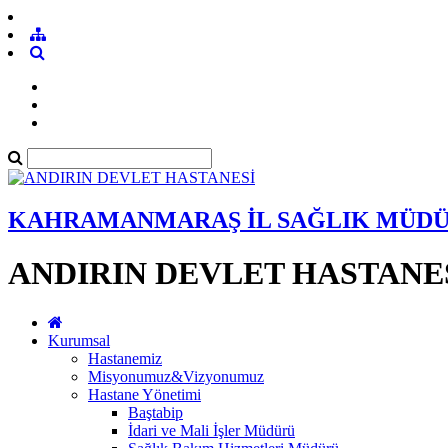
KAHRAMANMARAŞ İL SAĞLIK MÜD
ANDIRIN DEVLET HASTANE
Kurumsal
Hastanemiz
Misyonumuz&Vizyonumuz
Hastane Yönetimi
Baştabip
İdari ve Mali İşler Müdürü