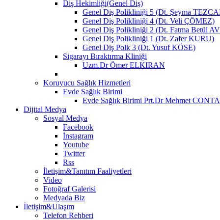
Diş Hekimliği(Genel Diş)
Genel Diş Polikliniği 5 (Dt. Şeyma TEZC
Genel Diş Polikliniği 4 (Dt. Veli ÇÖMEZ)
Genel Diş Polikliniği 2 (Dt. Fatma Betül 
Genel Diş Polikliniği 1 (Dt. Zafer KURU)
Genel Diş Polk 3 (Dt. Yusuf KÖSE)
Sigarayı Bıraktırma Kliniği
Uzm.Dr Ömer ELKIRAN
Koruyucu Sağlık Hizmetleri
Evde Sağlık Birimi
Evde Sağlık Birimi Prt.Dr Mehmet CONT
Dijital Medya
Sosyal Medya
Facebook
İnstagram
Youtube
Twitter
Rss
İletişim&Tanıtım Faaliyetleri
Video
Fotoğraf Galerisi
Medyada Biz
İletişim&Ulaşım
Telefon Rehberi