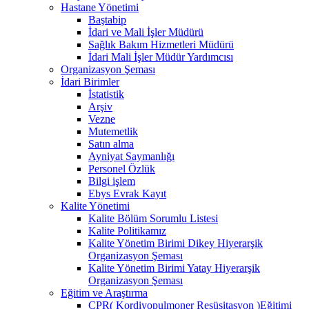
Hastane Yönetimi
Baştabip
İdari ve Mali İşler Müdürü
Sağlık Bakım Hizmetleri Müdürü
İdari Mali İşler Müdür Yardımcısı
Organizasyon Şeması
İdari Birimler
İstatistik
Arşiv
Vezne
Mutemetlik
Satın alma
Ayniyat Saymanlığı
Personel Özlük
Bilgi işlem
Ebys Evrak Kayıt
Kalite Yönetimi
Kalite Bölüm Sorumlu Listesi
Kalite Politikamız
Kalite Yönetim Birimi Dikey Hiyerarşik
Organizasyon Şeması
Kalite Yönetim Birimi Yatay Hiyerarşik
Organizasyon Şeması
Eğitim ve Araştırma
CPR( Kordiyopulmoner Resüsitasyon )Eğitimi