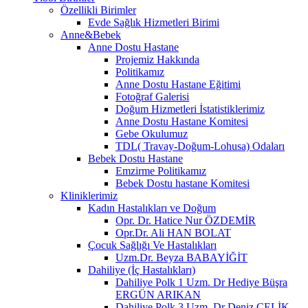
Özellikli Birimler
Evde Sağlık Hizmetleri Birimi
Anne&Bebek
Anne Dostu Hastane
Projemiz Hakkında
Politikamız
Anne Dostu Hastane Eğitimi
Fotoğraf Galerisi
Doğum Hizmetleri İstatistiklerimiz
Anne Dostu Hastane Komitesi
Gebe Okulumuz
TDL( Travay-Doğum-Lohusa) Odaları
Bebek Dostu Hastane
Emzirme Politikamız
Bebek Dostu hastane Komitesi
Kliniklerimiz
Kadın Hastalıkları ve Doğum
Opr. Dr. Hatice Nur ÖZDEMİR
Opr.Dr. Ali HAN BOLAT
Çocuk Sağlığı Ve Hastalıkları
Uzm.Dr. Beyza BABAYİĞİT
Dahiliye (İç Hastalıkları)
Dahiliye Polk 1 Uzm. Dr Hediye Büşra
ERGÜN ARIKAN
Dahiliye Polk 3 Uzm. Dr Deniz ÇELİK