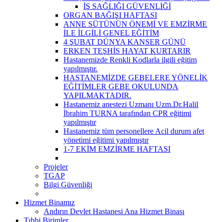
İŞ SAĞLIĞI GÜVENLİĞİ
ORGAN BAĞIŞI HAFTASI
ANNE SÜTÜNÜN ÖNEMİ VE EMZİRME
İLE İLGİLİ GENEL EĞİTİM
4 ŞUBAT DÜNYA KANSER GÜNÜ
ERKEN TEŞHİS HAYAT KURTARIR
Hastanemizde Renkli Kodlarla ilgili eğitim
yapılmıştır.
HASTANEMİZDE GEBELERE YÖNELİK
EĞİTİMLER GEBE OKULUNDA
YAPILMAKTADIR.
Hastanemiz anestezi Uzmanı Uzm.Dr.Halil
İbrahim TURNA tarafından CPR eğitimi
yapılmıştır
Hastanemiz tüm personellere Acil durum afet
yönetimi eğitimi yapılmıştır
1-7 EKİM EMZİRME HAFTASI
Projeler
TGAP
Bilgi Güvenliği
Hizmet Binamız
Andırın Devlet Hastanesi Ana Hizmet Binası
Tıbbi Birimler