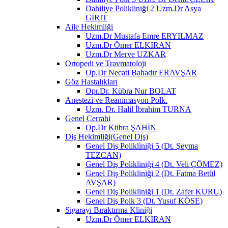
Dahiliye Polikliniği 2 Uzm.Dr Asya
GİRİT
Aile Hekimliği
Uzm.Dr Mustafa Emre ERYILMAZ
Uzm.Dr Ömer ELKIRAN
Uzm.Dr Merve UZKAR
Ortopedi ve Travmatoloji
Op.Dr Necati Bahadır ERAVŞAR
Göz Hastalıkları
Opr.Dr. Kübra Nur BOLAT
Anestezi ve Reanimasyon Polk.
Uzm. Dr. Halil İbrahim TURNA
Genel Cerrahi
Op.Dr Kübra ŞAHİN
Diş Hekimliği(Genel Diş)
Genel Diş Polikliniği 5 (Dt. Şeyma
TEZCAN)
Genel Diş Polikliniği 4 (Dt. Veli ÇÖMEZ)
Genel Diş Polikliniği 2 (Dt. Fatma Betül
AVŞAR)
Genel Diş Polikliniği 1 (Dt. Zafer KURU)
Genel Diş Polk 3 (Dt. Yusuf KÖSE)
Sigarayı Bıraktırma Kliniği
Uzm.Dr Ömer ELKIRAN